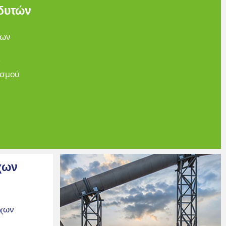
δυτών
των
α
ισμού
χων
όχων