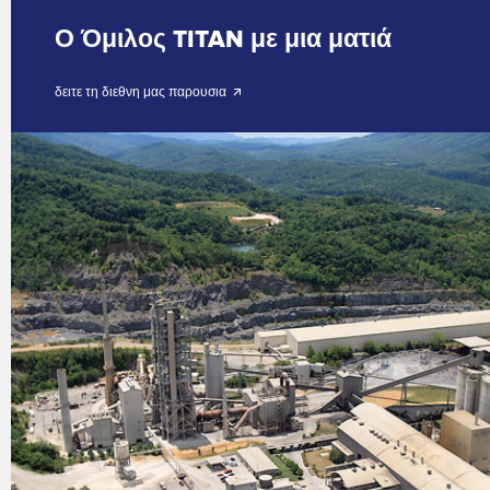
Ο Όμιλος TITAN με μια ματιά
δειτε τη διεθνη μας παρουσια 🡭