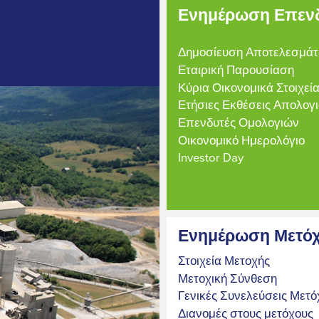
Ενημέρωση Επεν
Δημοσίευση Αποτελεσμά
Εταιρική Παρουσίαση
Κύρια Οικονομικά Στοιχεί
Ετήσιες Εκθέσεις Απολογ
Επενδυτές Ομολογιών
Οικονομικό Ημερολόγιο
Investor Day
Ενημέρωση Μετό
Στοιχεία Μετοχής
Μετοχική Σύνθεση
Γενικές Συνελεύσεις Μετ
Διανομές στους μετόχους