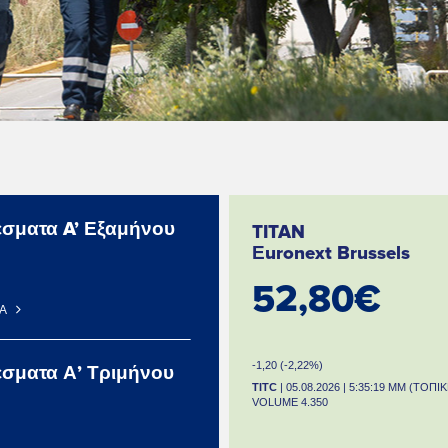
σματα A’ Εξαμήνου
TITAN
Εuronext Brussels
52,80€
ΡΑ
-1,20 (-2,22%)
σματα Α’ Τριμήνου
TITC
| 05.08.2026 | 5:35:19 ΜΜ (ΤΟΠΙ
VOLUME 4.350