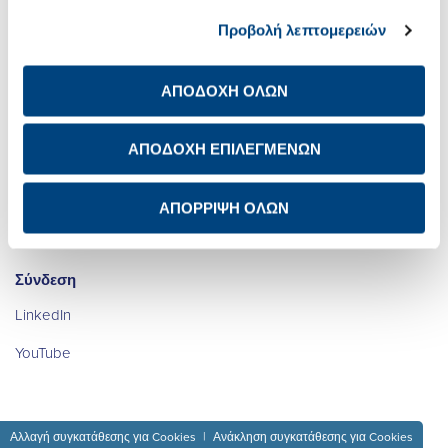
Σχετικά με εμάς
Net Zero
Προβολή λεπτομερειών
Επενδυτικές Σχέσεις
Ψηφιακός
Μετασχηματισμός
Βιώσιμη Ανάπτυξη
ΑΠΟΔΟΧΗ ΟΛΩΝ
Καριέρα
Newsroom
Ενημέρωση προστασίας
ΑΠΟΔΟΧΗ ΕΠΙΛΕΓΜΕΝΩΝ
προσωπικών δεδομένων
των μετόχων
Επικοινωνία IR
ΑΠΟΡΡΙΨΗ ΟΛΩΝ
Avis de confidentialité à
Διεθνής Παρουσία
l’attention des actionnaires
Σύνδεση
LinkedIn
YouTube
Αλλαγή συγκατάθεσης για Cookies
Ανάκληση συγκατάθεσης για Cookies