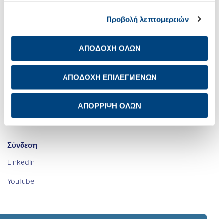
Σχετικά με εμάς
Net Zero
Προβολή λεπτομερειών
Επενδυτικές Σχέσεις
Ψηφιακός
Μετασχηματισμός
ΑΠΟΔΟΧΗ ΟΛΩΝ
Βιώσιμη Ανάπτυξη
Καριέρα
ΑΠΟΔΟΧΗ ΕΠΙΛΕΓΜΕΝΩΝ
Newsroom
Ενημέρωση προστασίας
προσωπικών δεδομένων
των μετόχων
Επικοινωνία IR
ΑΠΟΡΡΙΨΗ ΟΛΩΝ
Avis de confidentialité à
Διεθνής Παρουσία
l’attention des actionnaires
Σύνδεση
LinkedIn
YouTube