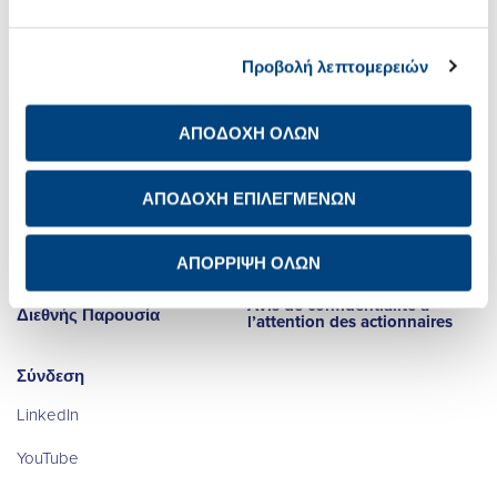
Προβολή λεπτομερειών
Σχετικά με εμάς
Net Zero
Επενδυτικές Σχέσεις
Ψηφιακός
Μετασχηματισμός
ΑΠΟΔΟΧΗ ΟΛΩΝ
Βιώσιμη Ανάπτυξη
Καριέρα
ΑΠΟΔΟΧΗ ΕΠΙΛΕΓΜΕΝΩΝ
Newsroom
Ενημέρωση προστασίας
προσωπικών δεδομένων
των μετόχων
ΑΠΟΡΡΙΨΗ ΟΛΩΝ
Επικοινωνία IR
Avis de confidentialité à
Διεθνής Παρουσία
l’attention des actionnaires
Σύνδεση
LinkedIn
YouTube