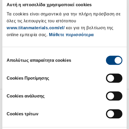
πληροφορίας Ν. 3556/2007
Αυτή η ιστοσελίδα χρησιμοποιεί cookies
Τα cookies είναι σημαντικά για την πλήρη πρόσβαση σε
Η Α.Ε. ΤΣΙΜΕΝΤΩΝ ΤΙΤΑΝ ανακοινώνει, σύμφωνα με το Ν.
όλες τις λειτουργίες του ιστότοπου
3556/2007, σε συνδυασμό με την απόφαση 1/434/3.7.2007 της
www.titanmaterials.com/el/
και για τη βελτίωση της
Επιτροπής Κεφαλαιαγοράς και μετά από σχετική γνωστοποίηση
online εμπειρία σας.
Μάθετε περισσότερα
προς αυτήν σύμφωνα με το άρθρο 13 του Ν. 3340/2005, ότι ο
Διευθυντής τομέα Αμερικής κ. Αριστείδης Παπαδόπουλος, προέβη
την 26/2/2014 σε πώληση 200 κοινών μετοχών της Εταιρίας,
συνολικής αξίας € 4.764,00
Επιλογή
Απολύτως απαραίτητα cookies
συγκατάθεσης
28/2/2014
Cookies Προτίμησης
Cookies ανάλυσης
Cookies τρίτων