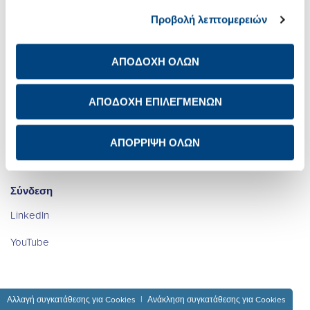
Σχετικά με εμάς
Net Zero
Προβολή λεπτομερειών
Επενδυτικές Σχέσεις
Ψηφιακός
Μετασχηματισμός
Βιώσιμη Ανάπτυξη
ΑΠΟΔΟΧΗ ΟΛΩΝ
Καριέρα
Newsroom
Ενημέρωση προστασίας
ΑΠΟΔΟΧΗ ΕΠΙΛΕΓΜΕΝΩΝ
προσωπικών δεδομένων
των μετόχων
Επικοινωνία IR
ΑΠΟΡΡΙΨΗ ΟΛΩΝ
Avis de confidentialité à
Διεθνής Παρουσία
l’attention des actionnaires
Σύνδεση
LinkedIn
YouTube
Αλλαγή συγκατάθεσης για Cookies
Ανάκληση συγκατάθεσης για Cookies