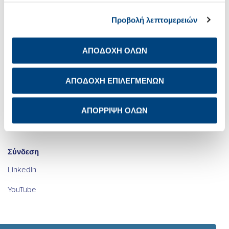
Σχετικά με εμάς
Net Zero
Προβολή λεπτομερειών
Επενδυτικές Σχέσεις
Ψηφιακός
Μετασχηματισμός
ΑΠΟΔΟΧΗ ΟΛΩΝ
Βιώσιμη Ανάπτυξη
Καριέρα
ΑΠΟΔΟΧΗ ΕΠΙΛΕΓΜΕΝΩΝ
Newsroom
Ενημέρωση προστασίας
προσωπικών δεδομένων
των μετόχων
Επικοινωνία IR
ΑΠΟΡΡΙΨΗ ΟΛΩΝ
Avis de confidentialité à
Διεθνής Παρουσία
l’attention des actionnaires
Σύνδεση
LinkedIn
YouTube