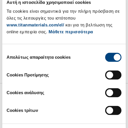
Αυτή η ιστοσελίδα χρησιμοποιεί cookies
πληροφορίας Ν. 3556/2007
Τα cookies είναι σημαντικά για την πλήρη πρόσβαση σε
Η Α.Ε. ΤΣΙΜΕΝΤΩΝ ΤΙΤΑΝ ( η Εταιρία) ανακοινώνει, σύμφωνα με
όλες τις λειτουργίες του ιστότοπου
το Ν. 3556/2007 και το άρθρο 19 του Κανονισμού (ΕΕ) αριθμ.
www.titanmaterials.com/el/
και για τη βελτίωση της
596/2014, ότι το ΙΔΡΥΜΑ ΠΑΥΛΟΥ ΚΑΙ ΑΛΕΞΑΝΔΡΑΣ
online εμπειρία σας.
Μάθετε περισσότερα
ΚΑΝΕΛΛΟΠΟΥΛΟΥ, νομικό πρόσωπο συνδεόμενο με τον
Αντιπρόεδρο του Διοικητικού Συμβουλίου της Εταιρίας κ. Νέλλο
Κανελλόπουλο, προέβη την 12/10/2017 σε αγορά 500 κοινών
Επιλογή
μετοχών της Εταιρίας, συνολικής αξίας € 10.675,00.
Απολύτως απαραίτητα cookies
συγκατάθεσης
13.10.2017
Cookies Προτίμησης
Cookies ανάλυσης
Cookies τρίτων
Σχετικά με εμάς
Net Zero