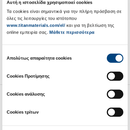
Αυτή η ιστοσελίδα χρησιμοποιεί cookies
πληροφορίας Ν. 3556/2007
Τα cookies είναι σημαντικά για την πλήρη πρόσβαση σε
Η Α.Ε. ΤΣΙΜΕΝΤΩΝ ΤΙΤΑΝ ( η Εταιρία) ανακοινώνει, σύμφωνα με
όλες τις λειτουργίες του ιστότοπου
το Ν. 3556/2007 και το άρθρο 19 του Κανονισμού (ΕΕ) αριθμ.
www.titanmaterials.com/el/
και για τη βελτίωση της
596/2014, ότι το ΙΔΡΥΜΑ ΠΑΥΛΟΥ ΚΑΙ ΑΛΕΞΑΝΔΡΑΣ
online εμπειρία σας.
Μάθετε περισσότερα
ΚΑΝΕΛΛΟΠΟΥΛΟΥ, νομικό πρόσωπο συνδεόμενο με τον
Αντιπρόεδρο του Διοικητικού Συμβουλίου της Εταιρίας κ. Νέλλο
Κανελλόπουλο, προέβη την 29/03/2018 σε αγορά 2.000 κοινών
Επιλογή
μετοχών της Εταιρίας, συνολικής αξίας €40.600,00.
Απολύτως απαραίτητα cookies
συγκατάθεσης
30.03.2018
Cookies Προτίμησης
Cookies ανάλυσης
Cookies τρίτων
Σχετικά με εμάς
Net Zero