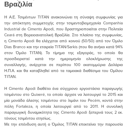
Βραζιλία
Η Α.Ε. Τσιμέντων ΤΙΤΑΝ ανακοινώνει τη σύναψη συμφωνίας για
την απόκτηση συμμετοχής στην τσιμεντοβιομηχανία Companhia
Industrial de Cimento Apodi, που δραστηριοποιείται στην Πολιτεία
Ceará στη Βορειοανατολική Βραζιλία. Στο πλαίσιο της συμφωνίας,
η Cimento Apodi θα ελέγχεται από κοινού (50/50) από τον Όμιλο
Dias Branco και την εταιρεία ΤΙΤΑΝ/Sarkis (που θα ανήκει κατά 94%
στον Όμιλο ΤΙΤΑΝ). Το τίμημα της εξαγοράς, το οποίο θα
προσδιοριστεί κατά την ημερομηνία ολοκλήρωσης της
συναλλαγής, ανέρχεται σε περίπου 100 εκατομμύρια Δολάρια
Η.Π.Α. και θα καταβληθεί από τα ταμειακά διαθέσιμα του Ομίλου
ΤΙΤΑΝ.
Η Cimento Apodi διαθέτει ένα σύγχρονο εργοστάσιο παραγωγής
τσιμέντου στο Quixeré, το οποίο άρχισε να λειτουργεί το 2015 και
μία μονάδα άλεσης τσιμέντου στο λιμάνι του Pecém, κοντά στην
πόλη Fortaleza, η οποία λειτουργεί από το 2011. Η συνολική
παραγωγική δυναμικότητα της Cimento Apodi ξεπερνά τους 2 εκ.
τόνους τσιμέντου ετησίως.
Με την επένδυση αυτή ο Όμιλος ΤΙΤΑΝ επεκτείνει την παρουσία