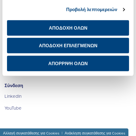
Σχετικά με εμάς
Net Zero
Προβολή λεπτομερειών
Επενδυτικές Σχέσεις
Ψηφιακός
Μετασχηματισμός
Βιώσιμη Ανάπτυξη
ΑΠΟΔΟΧΗ ΟΛΩΝ
Καριέρα
Newsroom
Ενημέρωση προστασίας
ΑΠΟΔΟΧΗ ΕΠΙΛΕΓΜΕΝΩΝ
προσωπικών δεδομένων
των μετόχων
Επικοινωνία IR
ΑΠΟΡΡΙΨΗ ΟΛΩΝ
Avis de confidentialité à
Διεθνής Παρουσία
l’attention des actionnaires
Σύνδεση
LinkedIn
YouTube
Αλλαγή συγκατάθεσης για Cookies
Ανάκληση συγκατάθεσης για Cookies