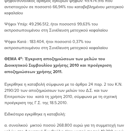
ψήφοι/συνολικός αριθμός έγκυρων ψήφων: 49.474.916 που
αντιστοιχούν σε ποσοστό 66,94% του καταβεβλημένου μετοχικού
κεφαλαίου
Ψήφoι Υπέρ: 49.296.512, ήτοι ποσοστό 99,63% του
εκπροσωπουμένου στη Συνέλευση μετοχικού κεφαλαίου
Ψήφοι Κατά : 183.404, ήτοι ποσοστό 0,37% του
εκπροσωπουμένου στη Συνέλευση μετοχικού κεφαλαίου
ο
ΘΕΜΑ 4
: Έγκριση αποζημιώσεων των μελών του
Διοικητικού Συμβουλίου χρήσης 2010 και προέγκριση
αποζημιώσεων χρήσης 2011.
Εγκρίθηκε η καταβολή σύμφωνα με το άρθρο 24 παρ. 2 του Κ.Ν.
2190/20 των αποζημιώσεων των μελών του Δ.Σ. και των
Επιτροπών του κατά τη χρήση 2010, σύμφωνα με τη σχετική
προέγκριση της Γ.Σ. της 18.5.2010.
Ειδικότερα εγκρίθηκε η καταβολή:
α. συνολικού μικτού ποσού 268.800 ευρώ για τη συμμετοχή των