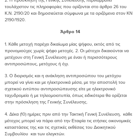
2. Η πρόσκληση της Γενικής Συνέλευσης περιλαμβάνει
τουλάχιστον τις πληροφορίες που ορίζονται στο άρθρο 26 του
Κ.Ν. 2190/20 και δημοσιεύεται σύμφωνα με τα οριζόμενα στον ΚΝ
2190/1920.
Άρθρο 14
1. Κάθε μετοχή παρέχει δικαίωμα μίας ψήφου, εκτός από τις
προνομιούχες χωρίς ψήφο μετοχές. 2. Οι μέτοχοι δικαιούνται να
μετέχουν στη Γενική Συνέλευση με έναν ή περισσότερους
αντιπροσώπους, μετόχους ή όχι.
3. Ο διορισμός και η ανάκληση αντιπροσώπου του μετόχου
μπορεί να γίνει και με ηλεκτρονικά μέσα, με την αποστολή του
σχετικού εντύπου αντιπροσώπευσης είτε με ηλεκτρονικό
ταχυδρομείο ή με τηλεομοιοτυπία, όπως ειδικότερα θα ορίζεται
στην πρόσκληση της Γενικής Συνέλευσης.
4. Δέκα (10) ημέρες πριν από την Τακτική Γενική Συνέλευση, κάθε
μέτοχος μπορεί να πάρει από την Εταιρία τις ετήσιες οικονομικές
καταστάσεις της και τις σχετικές εκθέσεις του Διοικητικού
Συμβουλίου και των ελεγκτών.