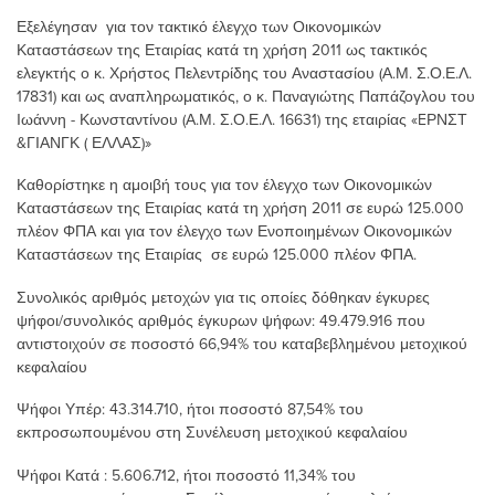
Εξελέγησαν για τον τακτικό έλεγχο των Οικονομικών
Καταστάσεων της Εταιρίας κατά τη χρήση 2011 ως τακτικός
ελεγκτής ο κ. Χρήστος Πελεντρίδης του Αναστασίου (Α.Μ. Σ.Ο.Ε.Λ.
17831) και ως αναπληρωματικός, ο κ. Παναγιώτης Παπάζογλου του
Ιωάννη - Κωνσταντίνου (Α.Μ. Σ.Ο.Ε.Λ. 16631) της εταιρίας «EΡΝΣΤ
&ΓΙΑΝΓΚ ( ΕΛΛΑΣ)»
Καθορίστηκε η αμοιβή τους για τον έλεγχο των Οικονομικών
Καταστάσεων της Εταιρίας κατά τη χρήση 2011 σε ευρώ 125.000
πλέον ΦΠΑ και για τον έλεγχο των Ενοποιημένων Οικονομικών
Καταστάσεων της Εταιρίας σε ευρώ 125.000 πλέον ΦΠΑ.
Συνολικός αριθμός μετοχών για τις οποίες δόθηκαν έγκυρες
ψήφοι/συνολικός αριθμός έγκυρων ψήφων: 49.479.916 που
αντιστοιχούν σε ποσοστό 66,94% του καταβεβλημένου μετοχικού
κεφαλαίου
Ψήφoι Υπέρ: 43.314.710, ήτοι ποσοστό 87,54% του
εκπροσωπουμένου στη Συνέλευση μετοχικού κεφαλαίου
Ψήφοι Κατά : 5.606.712, ήτοι ποσοστό 11,34% του