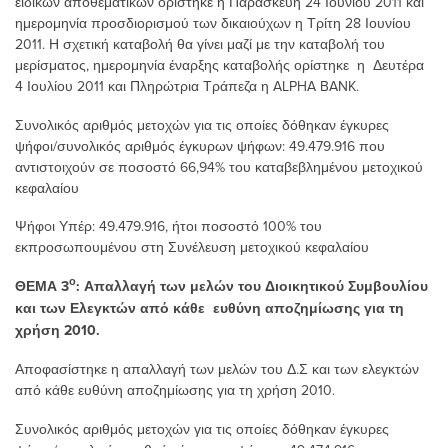
ειδικών αποθεματικών ορίστηκε η Παρασκευή 24 Ιουνίου 2011 και
ημερομηνία προσδιορισμού των δικαιούχων η Τρίτη 28 Ιουνίου
2011. Η σχετική καταβολή θα γίνει μαζί με την καταβολή του
μερίσματος, ημερομηνία έναρξης καταβολής ορίστηκε η Δευτέρα
4 Ιουλίου 2011 και Πληρώτρια Τράπεζα η ALPHA BANK.
Συνολικός αριθμός μετοχών για τις οποίες δόθηκαν έγκυρες
ψήφοι/συνολικός αριθμός έγκυρων ψήφων: 49.479.916 που
αντιστοιχούν σε ποσοστό 66,94% του καταβεβλημένου μετοχικού
κεφαλαίου
Ψήφoι Υπέρ: 49.479.916, ήτοι ποσοστό 100% του
εκπροσωπουμένου στη Συνέλευση μετοχικού κεφαλαίου
ο
ΘΕΜΑ 3
: Απαλλαγή των μελών του Διοικητικού Συμβουλίου
και των Ελεγκτών από κάθε ευθύνη αποζημίωσης για τη
χρήση 2010.
Αποφασίστηκε η απαλλαγή των μελών του Δ.Σ και των ελεγκτών
από κάθε ευθύνη αποζημίωσης για τη χρήση 2010.
Συνολικός αριθμός μετοχών για τις οποίες δόθηκαν έγκυρες