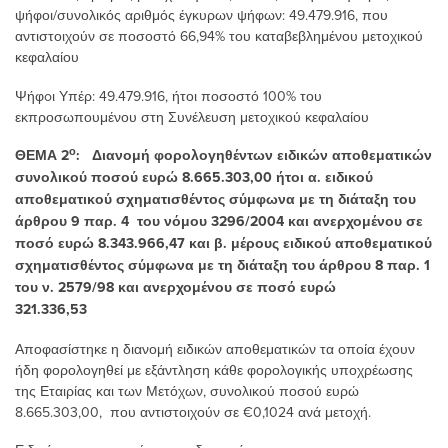
ψήφοι/συνολικός αριθμός έγκυρων ψήφων: 49.479.916, που
αντιστοιχούν σε ποσοστό 66,94% του καταβεβλημένου μετοχικού
κεφαλαίου
Ψήφoι Υπέρ: 49.479.916, ήτοι ποσοστό 100% του
εκπροσωπουμένου στη Συνέλευση μετοχικού κεφαλαίου
ο
ΘΕΜΑ 2
: Διανομή φορολογηθέντων ειδικών αποθεματικών
συνολικού ποσού ευρώ 8.665.303,00 ήτοι α. ειδικού
αποθεματικού σχηματισθέντος
σύμφωνα με τη διάταξη του
άρθρου 9 παρ. 4 του νόμου 3296/2004
και ανερχομένου σε
ποσό ευρώ 8.343.966,47 και β. μέρους ειδικού
αποθεματικού
σχηματισθέντος σύμφωνα με τη διάταξη του άρθρου
8 παρ. 1
του ν. 2579/98 και ανερχομένου σε ποσό ευρώ
321.336,53
Αποφασίστηκε η διανομή ειδικών αποθεματικών τα οποία έχουν
ήδη φορολογηθεί με εξάντληση κάθε φορολογικής υποχρέωσης
της Εταιρίας και των Μετόχων, συνολικού ποσού ευρώ
8.665.303,00, που αντιστοιχούν σε €0,1024 ανά μετοχή.