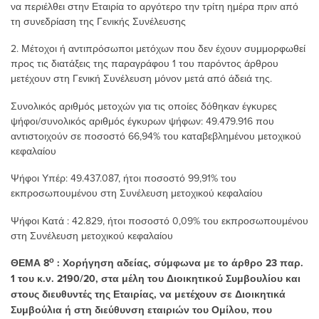
να περιέλθει στην Εταιρία το αργότερο την τρίτη ημέρα πριν από
τη συνεδρίαση της Γενικής Συνέλευσης
2. Μέτοχοι ή αντιπρόσωποι μετόχων που δεν έχουν συμμορφωθεί
προς τις διατάξεις της παραγράφου 1 του παρόντος άρθρου
μετέχουν στη Γενική Συνέλευση μόνον μετά από άδειά της.
Συνολικός αριθμός μετοχών για τις οποίες δόθηκαν έγκυρες
ψήφοι/συνολικός αριθμός έγκυρων ψήφων: 49.479.916 που
αντιστοιχούν σε ποσοστό 66,94% του καταβεβλημένου μετοχικού
κεφαλαίου
Ψήφoι Υπέρ: 49.437.087, ήτοι ποσοστό 99,91% του
εκπροσωπουμένου στη Συνέλευση μετοχικού κεφαλαίου
Ψήφοι Κατά : 42.829, ήτοι ποσοστό 0,09% του εκπροσωπουμένου
στη Συνέλευση μετοχικού κεφαλαίου
ο
ΘΕΜΑ 8
: Χορήγηση αδείας, σύμφωνα με το άρθρο 23 παρ.
1 του κ.ν. 2190/20, στα μέλη του Διοικητικού Συμβουλίου και
στους διευθυντές της Εταιρίας, να μετέχουν σε Διοικητικά
Συμβούλια ή
στη διεύθυνση εταιριών του Ομίλου, που