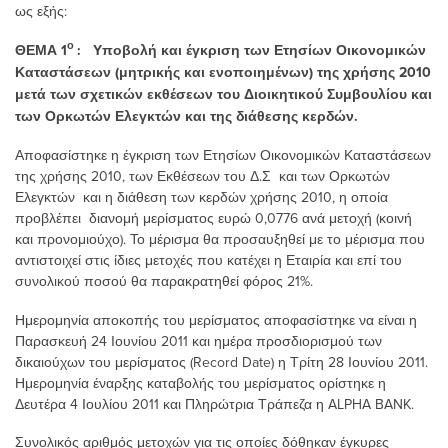
ως εξής:
ο
ΘΕΜΑ 1
: Υποβολή και έγκριση των Ετησίων Οικονομικών
Καταστάσεων (μητρικής και ενοποιημένων) της χρήσης 2010
μετά των σχετικών εκθέσεων του Διοικητικού Συμβουλίου και
των Ορκωτών Ελεγκτών και της διάθεσης κερδών.
Αποφασίστηκε η έγκριση των Ετησίων Οικονομικών Καταστάσεων
της χρήσης 2010, των Εκθέσεων του Δ.Σ και των Ορκωτών
Ελεγκτών και η διάθεση των κερδών χρήσης 2010, η οποία
προβλέπει διανομή μερίσματος ευρώ 0,0776 ανά μετοχή (κοινή
και προνομιούχο). Το μέρισμα θα προσαυξηθεί με το μέρισμα που
αντιστοιχεί στις ίδιες μετοχές που κατέχει η Εταιρία και επί του
συνολικού ποσού θα παρακρατηθεί φόρος 21%.
Ημερομηνία αποκοπής του μερίσματος αποφασίστηκε να είναι η
Παρασκευή 24 Ιουνίου 2011 και ημέρα προσδιορισμού των
δικαιούχων του μερίσματος (Record Date) η Τρίτη 28 Ιουνίου 2011.
Ημερομηνία έναρξης καταβολής του μερίσματος ορίστηκε η
Δευτέρα 4 Ιουλίου 2011 και Πληρώτρια Τράπεζα η ALPHA BANK.
Συνολικός αριθμός μετοχών για τις οποίες δόθηκαν έγκυρες