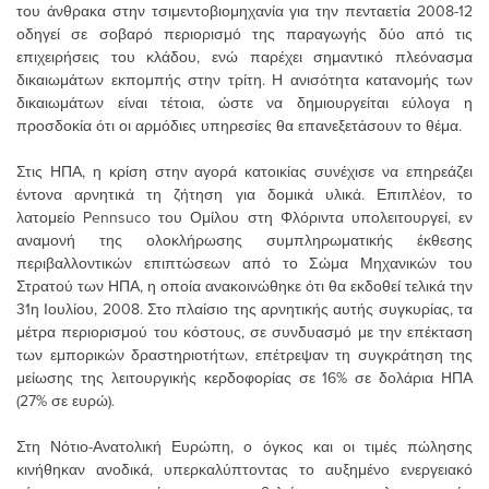
του άνθρακα στην τσιμεντοβιομηχανία για την πενταετία 2008-12
οδηγεί σε σοβαρό περιορισμό της παραγωγής δύο από τις
επιχειρήσεις του κλάδου, ενώ παρέχει σημαντικό πλεόνασμα
δικαιωμάτων εκπομπής στην τρίτη. Η ανισότητα κατανομής των
δικαιωμάτων είναι τέτοια, ώστε να δημιουργείται εύλογα η
προσδοκία ότι οι αρμόδιες υπηρεσίες θα επανεξετάσουν το θέμα.
Στις ΗΠΑ, η κρίση στην αγορά κατοικίας συνέχισε να επηρεάζει
έντονα αρνητικά τη ζήτηση για δομικά υλικά. Επιπλέον, το
λατομείο Pennsuco του Ομίλου στη Φλόριντα υπολειτουργεί, εν
αναμονή της ολοκλήρωσης συμπληρωματικής έκθεσης
περιβαλλοντικών επιπτώσεων από το Σώμα Μηχανικών του
Στρατού των ΗΠΑ, η οποία ανακοινώθηκε ότι θα εκδοθεί τελικά την
31η Ιουλίου, 2008. Στο πλαίσιο της αρνητικής αυτής συγκυρίας, τα
μέτρα περιορισμού του κόστους, σε συνδυασμό με την επέκταση
των εμπορικών δραστηριοτήτων, επέτρεψαν τη συγκράτηση της
μείωσης της λειτουργικής κερδοφορίας σε 16% σε δολάρια ΗΠΑ
(27% σε ευρώ).
Στη Νότιο-Ανατολική Ευρώπη, ο όγκος και οι τιμές πώλησης
κινήθηκαν ανοδικά, υπερκαλύπτοντας το αυξημένο ενεργειακό