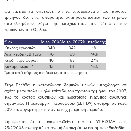
Θα πρέπει να σημειωθεί ότι τα αποτελέσματα του πρώτου
τριμήνου δεν είναι απαραίτητα αντιπροσωπευτικά των ετήσιων
αποτελεσμάτων, λόγω της εποχικότητας της ζήτησης των
προϊόντων του Ομίλου.
€ εκ.
1ο τρ. 2008
1ο τρ. 2007
% μεταβολής
Κύκλος εργασιών
340
342
1%
Λειτ. κέρδη (EBITDA)
76
89
14%
Κέρδη προ φόρων
46
63
27%
Καθαρά κέρδη *
43
51
16%
*μετά από φόρους και δικαιώματα μειοψηφίας
Στην Ελλάδα, η κατανάλωση δομικών υλικών υποχώρησε σε
σχέση με τα πολύ υψηλά επίπεδα του πρώτου τριμήνου του 2007,
ενώ το κόστος καυσίμων και ηλεκτρικής ενέργειας αυξήθηκε
σημαντικά. Η λειτουργική κερδοφορία (EBITDA) υποχώρησε κατά
20%, σε σύγκριση με την αντίστοιχη περσινή περίοδο.
Σημειώνεται ότι η ανακοινωθείσα από το ΥΠΕΧΩΔΕ στις
25/2/2008 εσωτερική κατανομή δικαιωμάτων εκπομπών διοξειδίου