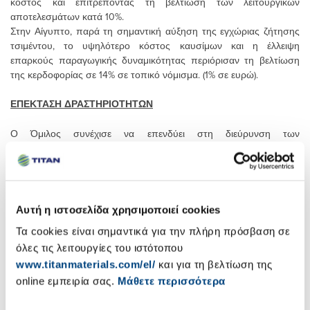
κόστος και επιτρέποντας τη βελτίωση των λειτουργικών
αποτελεσμάτων κατά 10%.
Στην Αίγυπτο, παρά τη σημαντική αύξηση της εγχώριας ζήτησης
τσιμέντου, το υψηλότερο κόστος καυσίμων και η έλλειψη
επαρκούς παραγωγικής δυναμικότητας περιόρισαν τη βελτίωση
της κερδοφορίας σε 14% σε τοπικό νόμισμα. (1% σε ευρώ).
ΕΠΕΚΤΑΣΗ ΔΡΑΣΤΗΡΙΟΤΗΤΩΝ
Ο Όμιλος συνέχισε να επενδύει στη διεύρυνση των
δραστηριοτήτων του και τον συνεχή εκσυγχρονισμό των
εγκαταστάσεών του. Οι επενδύσεις του τριμήνου ανήλθαν σε € 37
εκ.. Τα σημαντικότερα έργα που βρίσκονται σε εξέλιξη, αφορούν
στην ανέγερση νέου εργοστασίου (δυναμικότητας 1,5 εκ. τόνων
ετησίως) στην Αλβανία, καθώς και στην κατασκευή πρόσθετης
Αυτή η ιστοσελίδα χρησιμοποιεί cookies
νέας γραμμής παραγωγής στην Αίγυπτο (επίσης δυναμικότητας
Τα cookies είναι σημαντικά για την πλήρη πρόσβαση σε
1,5 εκ. τόνων). Ο δανεισμός του Ομίλου έμεινε ουσιαστικά
όλες τις λειτουργίες του ιστότοπου
αμετάβλητος στα € 565 εκ.
www.titanmaterials.com/el/
και για τη βελτίωση της
Στις 18 Απριλίου 2008, ο Τιτάν ολοκλήρωσε την εξαγορά του 50%
online εμπειρία σας.
Μάθετε περισσότερα
της εταιρίας Adocim Cimento Beton Sanayi ve Ticaret A.S. στην
Τουρκία έναντι € 85 εκ. Η παραγωγική δυναμικότητα της εν λόγω