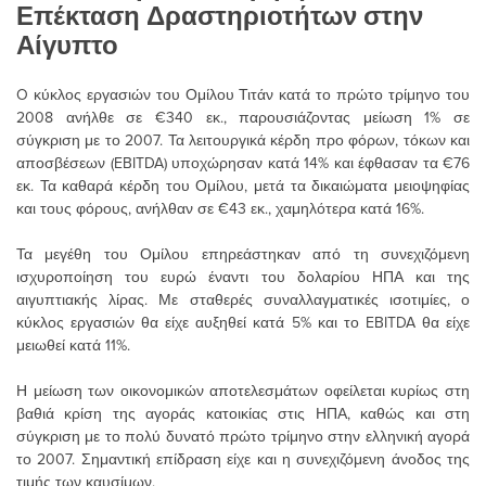
Επέκταση Δραστηριοτήτων στην
Αίγυπτο
O κύκλος εργασιών του Ομίλου Τιτάν κατά το πρώτο τρίμηνο του
2008 ανήλθε σε €340 εκ., παρουσιάζοντας μείωση 1% σε
σύγκριση με το 2007. Τα λειτουργικά κέρδη προ φόρων, τόκων και
αποσβέσεων (EBITDA) υποχώρησαν κατά 14% και έφθασαν τα €76
εκ. Τα καθαρά κέρδη του Ομίλου, μετά τα δικαιώματα μειοψηφίας
και τους φόρους, ανήλθαν σε €43 εκ., χαμηλότερα κατά 16%.
Τα μεγέθη του Ομίλου επηρεάστηκαν από τη συνεχιζόμενη
ισχυροποίηση του ευρώ έναντι του δολαρίου ΗΠΑ και της
αιγυπτιακής λίρας. Με σταθερές συναλλαγματικές ισοτιμίες, ο
κύκλος εργασιών θα είχε αυξηθεί κατά 5% και το EBITDA θα είχε
μειωθεί κατά 11%.
Η μείωση των οικονομικών αποτελεσμάτων οφείλεται κυρίως στη
βαθιά κρίση της αγοράς κατοικίας στις ΗΠΑ, καθώς και στη
σύγκριση με το πολύ δυνατό πρώτο τρίμηνο στην ελληνική αγορά
το 2007. Σημαντική επίδραση είχε και η συνεχιζόμενη άνοδος της
τιμής των καυσίμων.