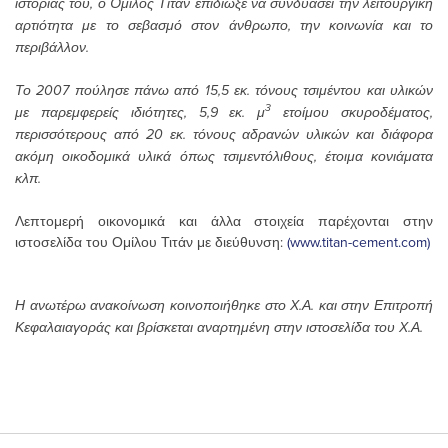
ιστορίας του, ο Όμιλος Τιτάν επιδίωξε να συνδυάσει την λειτουργική
αρτιότητα με το σεβασμό στον άνθρωπο, την κοινωνία και το
περιβάλλον.
Το 2007 πούλησε πάνω από 15,5 εκ. τόνους τσιμέντου και υλικών
3
με παρεμφερείς ιδιότητες, 5,9 εκ. μ
ετοίμου σκυροδέματος,
περισσότερους από 20 εκ. τόνους αδρανών υλικών και διάφορα
ακόμη οικοδομικά υλικά όπως τσιμεντόλιθους, έτοιμα κονιάματα
κλπ.
Λεπτομερή οικονομικά και άλλα στοιχεία παρέχονται στην
ιστοσελίδα του Ομίλου Τιτάν με διεύθυνση:
(www.titan-cement.com)
Η ανωτέρω ανακοίνωση κοινοποιήθηκε στο Χ.Α. και στην Επιτροπή
Κεφαλαιαγοράς και βρίσκεται αναρτημένη στην ιστοσελίδα του Χ.Α.