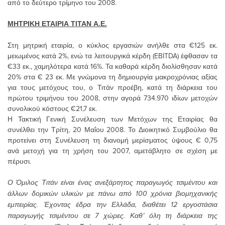
από το δεύτερο τρίμηνο του 2008.
ΜΗΤΡΙΚΗ ΕΤΑΙΡΙΑ ΤΙΤΑΝ Α.Ε.
Στη μητρική εταιρία, ο κύκλος εργασιών ανήλθε στα €125 εκ.
μειωμένος κατά 2%, ενώ τα λειτουργικά κέρδη (EBITDA) έφθασαν τα
€33 εκ., χαμηλότερα κατά 16%. Τα καθαρά κέρδη διολίσθησαν κατά
20% στα € 23 εκ. Με γνώμονα τη δημιουργία μακροχρόνιας αξίας
για τους μετόχους του, ο Τιτάν προέβη, κατά τη διάρκεια του
πρώτου τριμήνου του 2008, στην αγορά 734.970 ιδίων μετοχών
συνολικού κόστους €21,7 εκ.
Η Τακτική Γενική Συνέλευση των Μετόχων της Εταιρίας θα
συνέλθει την Τρίτη, 20 Μαΐου 2008. Το Διοικητικό Συμβούλιο θα
προτείνει στη Συνέλευση τη διανομή μερίσματος ύψους € 0,75
ανά μετοχή για τη χρήση του 2007, αμετάβλητο σε σχέση με
πέρυσι.
Ο Όμιλος Τιτάν είναι ένας ανεξάρτητος παραγωγός τσιμέντου και
άλλων δομικών υλικών με πάνω από 100 χρόνια βιομηχανικής
εμπειρίας. Έχοντας έδρα την Ελλάδα, διαθέτει 12 εργοστάσια
παραγωγής τσιμέντου σε 7 χώρες. Καθ’ όλη τη διάρκεια της