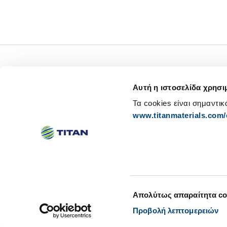
Σχετικά με εμάς
Αυτή η ιστοσελίδα χρησι
Επενδυτικές Σχέσεις
Τα cookies είναι σημαντικ
www.titanmaterials.com/e
Βιώσιμη Ανάπτυξη
Επιλογή
Απολύτως απαραίτητα co
Αλλαγή συγκατάθεσης για Cookies
Ανάκληση συγκατάθεσης για Cookies
συγκατάθεσης
Προβολή λεπτομερειών
© TITAN
Sitemap
Ενημέρωση για την πολιτική απορρή