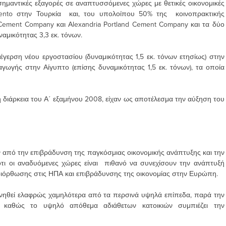
σημαντικές εξαγορές σε αναπτυσσόμενες χώρες με θετικές οικονομικές
mento στην Τουρκία και, του υπολοίπου 50% της κοινοπρακτικής
f Cement Company και Αlexandria Portland Cement Company και τα δύο
ναμικότητας 3,3 εκ. τόνων.
έγερση νέου εργοστασίου (δυναμικότητας 1,5 εκ. τόνων ετησίως) στην
ωγής στην Αίγυπτο (επίσης δυναμικότητας 1,5 εκ. τόνων), τα οποία
διάρκεια του Α΄ εξαμήνου 2008, είχαν ως αποτέλεσμα την αύξηση του
 από την επιβράδυνση της παγκόσμιας οικονομικής ανάπτυξης και την
 οι αναδυόμενες χώρες είναι πιθανό να συνεχίσουν την ανάπτυξή
 διόρθωσης στις ΗΠΑ και επιβράδυνσης της οικονομίας στην Ευρώπη.
νηθεί ελαφρώς χαμηλότερα από τα περσινά υψηλά επίπεδα, παρά την
καθώς το υψηλό απόθεμα αδιάθετων κατοικιών συμπιέζει την