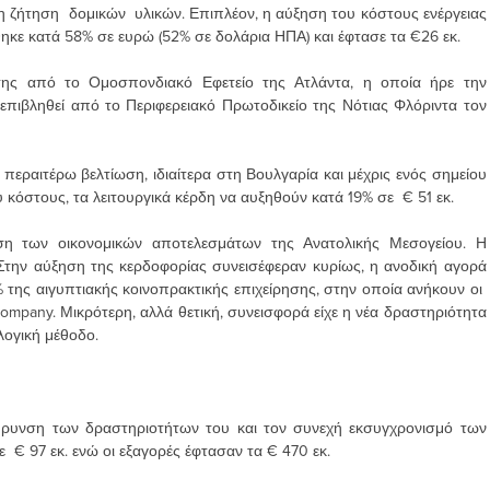
τη ζήτηση δομικών υλικών. Επιπλέον, η αύξηση του κόστους ενέργειας
ηκε κατά 58% σε ευρώ (52% σε δολάρια ΗΠΑ) και έφτασε τα €26 εκ.
σης από το Ομοσπονδιακό Εφετείο της Ατλάντα, η οποία ήρε την
επιβληθεί από το Περιφερειακό Πρωτοδικείο της Νότιας Φλόριντα τον
εραιτέρω βελτίωση, ιδιαίτερα στη Βουλγαρία και μέχρις ενός σημείου
 κόστους, τα λειτουργικά κέρδη να αυξηθούν κατά 19% σε € 51 εκ.
ωση των οικονομικών αποτελεσμάτων της Ανατολικής Μεσογείου. Η
 Στην αύξηση της κερδοφορίας συνεισέφεραν κυρίως, η ανοδική αγορά
της αιγυπτιακής κοινοπρακτικής επιχείρησης, στην οποία ανήκουν οι
Company. Μικρότερη, αλλά θετική, συνεισφορά είχε η νέα δραστηριότητα
αλογική μέθοδο.
εύρυνση των δραστηριοτήτων του και τον συνεχή εκσυγχρονισμό των
 € 97 εκ. ενώ οι εξαγορές έφτασαν τα € 470 εκ.