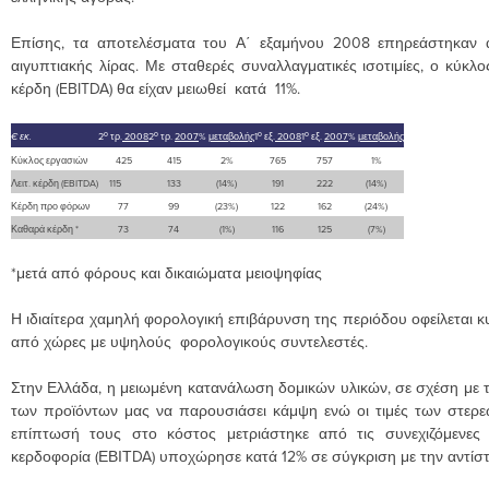
Επίσης, τα αποτελέσματα του Α΄ εξαμήνου 2008 επηρεάστηκαν α
αιγυπτιακής λίρας. Με σταθερές συναλλαγματικές ισοτιμίες, ο κύκλ
κέρδη (EBITDA) θα είχαν μειωθεί κατά 11%.
ο
ο
ο
ο
€
εκ.
2
τρ.
200
8
2
τρ.
200
7
%
μεταβολής
1
εξ.
200
8
1
εξ.
200
7
%
μεταβολής
Κύκλος εργασιών
425
415
2%
765
757
1%
Λειτ. κέρδη (EBITDA)
115
133
(14%)
191
222
(14%)
Κέρδη προ φόρων
77
99
(23%)
122
162
(24%)
Καθαρά κέρδη *
73
74
(1%)
116
125
(7%)
*μετά από φόρους και δικαιώματα μειοψηφίας
Η ιδιαίτερα χαμηλή φορολογική επιβάρυνση της περιόδου οφείλεται 
από χώρες με υψηλούς φορολογικούς συντελεστές.
Στην Ελλάδα, η μειωμένη κατανάλωση δομικών υλικών, σε σχέση με 
των προϊόντων μας να παρουσιάσει κάμψη ενώ οι τιμές των στερ
επίπτωσή τους στο κόστος μετριάστηκε από τις συνεχιζόμενες επ
κερδοφορία (ΕΒΙΤDA) υποχώρησε κατά 12% σε σύγκριση με την αντίστο