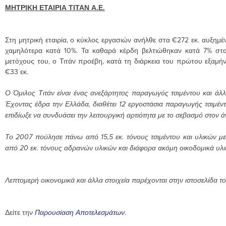
ΜΗΤΡΙΚΗ ΕΤΑΙΡΙΑ ΤΙΤΑΝ Α.Ε.
Στη μητρική εταιρία, ο κύκλος εργασιών ανήλθε στα €272 εκ. αυξημέ
χαμηλότερα κατά 10%. Τα καθαρά κέρδη βελτιώθηκαν κατά 7% στα
μετόχους του, ο Τιτάν προέβη, κατά τη διάρκεια του πρώτου εξαμήν
€33 εκ.
Ο Όμιλος Τιτάν είναι ένας ανεξάρτητος παραγωγός τσιμέντου και άλ
Έχοντας έδρα την Ελλάδα, διαθέτει 12 εργοστάσια παραγωγής τσιμέντο
επιδίωξε να συνδυάσει την λειτουργική αρτιότητα με το σεβασμό στον ά
Το 2007 πούλησε πάνω από 15,5 εκ. τόνους τσιμέντου και υλικών με π
από 20 εκ. τόνους αδρανών υλικών και διάφορα ακόμη οικοδομικά υλικ
Λεπτομερή οικονομικά και άλλα στοιχεία παρέχονται στην ιστοσελίδα τ
Δείτε την
.
Παρουσίαση Αποτελεσμάτων