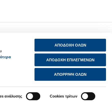
Ενημέρωση
Σύνδεση
προστασίας
ΑΠΟΔΟΧΗ ΟΛΩΝ
προσωπικών
LinkedIn
δεδομένων των
ου
μετόχων
ότερα
YouTube
ία
ΑΠΟΔΟΧΗ ΕΠΙΛΕΓΜΕΝΩΝ
Avis de confidentialité
à l’attention des
ΑΠΟΡΡΙΨΗ ΟΛΩΝ
actionnaires
es ανάλυσης
Cookies τρίτων
Designed by
Schema
Developed by
Umobit