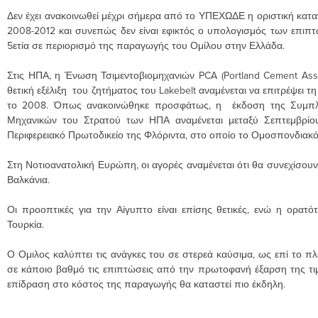
Δεν έχει ανακοινωθεί μέχρι σήμερα από το ΥΠΕΧΩΔΕ η οριστική κατα
2008-2012 και συνεπώς δεν είναι εφικτός ο υπολογισμός των επιπτώ
5ετία σε περιορισμό της παραγωγής του Ομίλου στην Ελλάδα.
Στις ΗΠΑ, η Ένωση Τσιμεντοβιομηχανιών PCA (Portland Cement Ass
θετική εξέλιξη του ζητήματος του Lakebelt αναμένεται να επιτρέψει 
το 2008. Όπως ανακοινώθηκε προσφάτως, η έκδοση της Συμπλ
Μηχανικών του Στρατού των ΗΠΑ αναμένεται μεταξύ Σεπτεμβρίου
Περιφερειακό Πρωτοδικείο της Φλόριντα, στο οποίο το Ομοσπονδιακ
Στη Νοτιοανατολική Ευρώπη, οι αγορές αναμένεται ότι θα συνεχίσουν
Βαλκάνια.
Οι προοπτικές για την Αίγυπτο είναι επίσης θετικές, ενώ η ορατό
Τουρκία.
Ο Ομιλος καλύπτει τις ανάγκες του σε στερεά καύσιμα, ως επί το π
σε κάποιο βαθμό τις επιπτώσεις από την πρωτοφανή έξαρση της τιμ
επίδραση στο κόστος της παραγωγής θα καταστεί πιο έκδηλη.