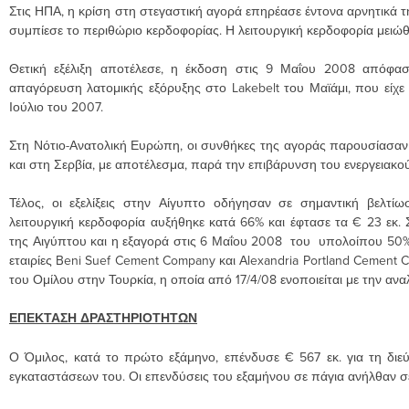
Στις ΗΠΑ, η κρίση στη στεγαστική αγορά επηρέασε έντονα αρνητικά 
συμπίεσε το περιθώριο κερδοφορίας. Η λειτουργική κερδοφορία μειώθ
Θετική εξέλιξη αποτέλεσε, η έκδοση στις 9 Μαΐου 2008 απόφα
απαγόρευση λατομικής εξόρυξης στο Lakebelt του Μαϊάμι, που είχε 
Ιούλιο του 2007.
Στη Νότιο-Ανατολική Ευρώπη, οι συνθήκες της αγοράς παρουσίασαν π
και στη Σερβία, με αποτέλεσμα, παρά την επιβάρυνση του ενεργειακού
Τέλος, οι εξελίξεις στην Αίγυπτο οδήγησαν σε σημαντική βελτί
λειτουργική κερδοφορία αυξήθηκε κατά 66% και έφτασε τα € 23 εκ.
της Αιγύπτου και η εξαγορά στις 6 Μαΐου 2008 του υπολοίπου 50% 
εταιρίες Beni Suef Cement Company και Αlexandria Portland Cement 
του Ομίλου στην Τουρκία, η οποία από 17/4/08 ενοποιείται με την αν
ΕΠΕΚΤΑΣΗ ΔΡΑΣΤΗΡΙΟΤΗΤΩΝ
Ο Όμιλος, κατά το πρώτο εξάμηνο, επένδυσε € 567 εκ. για τη δι
εγκαταστάσεων του. Οι επενδύσεις του εξαμήνου σε πάγια ανήλθαν σε