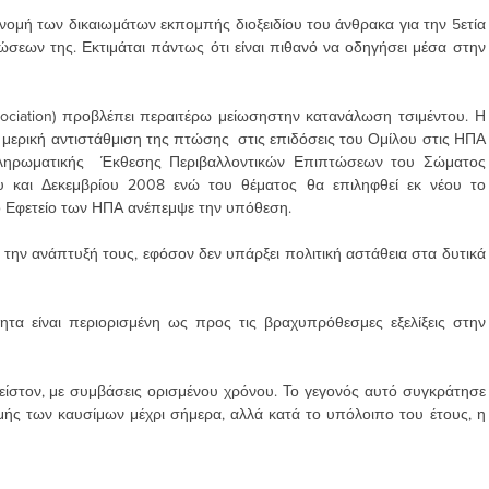
νομή των δικαιωμάτων εκπομπής διοξειδίου του άνθρακα για την 5ετία
σεων της. Εκτιμάται πάντως ότι είναι πιθανό να οδηγήσει μέσα στην
ociation) προβλέπει περαιτέρω μείωσηστην κατανάλωση τσιμέντου. Η
τη μερική αντιστάθμιση της πτώσης στις επιδόσεις του Ομίλου στις ΗΠΑ
ηρωματικής Έκθεσης Περιβαλλοντικών Επιπτώσεων του Σώματος
 και Δεκεμβρίου 2008 ενώ του θέματος θα επιληφθεί εκ νέου το
ό Εφετείο των ΗΠΑ ανέπεμψε την υπόθεση.
 την ανάπτυξή τους, εφόσον δεν υπάρξει πολιτική αστάθεια στα δυτικά
τητα είναι περιορισμένη ως προς τις βραχυπρόθεσμες εξελίξεις στην
λείστον, με συμβάσεις ορισμένου χρόνου. Το γεγονός αυτό συγκράτησε
ής των καυσίμων μέχρι σήμερα, αλλά κατά το υπόλοιπο του έτους, η