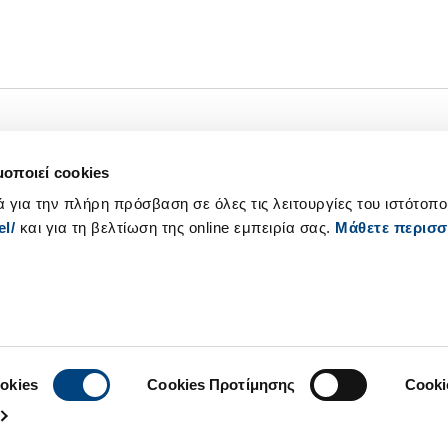
Net Zero
Newsroom
μοποιεί cookies
Ψηφιακός
Επικοινωνία IR
ά για την πλήρη πρόσβαση σε όλες τις λειτουργίες του ιστότοπ
Μετασχηματισμός
l/
και για τη βελτίωση της online εμπειρία σας.
Μάθετε περισσ
Διεθνής Παρουσ
Καριέρα
okies
Cookies Προτίμησης
Cooki
του
Όροι χρήσης
Πολιτική cookies