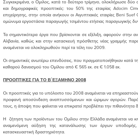
Συγκεκριμένα, ο Ομιλος, κατά το δεύτερο τρίμηνο, ολοκλήρωσε δύο 
και δημογραφικές προοπτικές: του 50% της εταιρίας Adocim Ci
επιχείρησης, στην οποία ανήκουν οι Αιγυπτιακές εταιρίες Beni Sue
ομώνυμα εργοστάσια παραγωγής τσιμέντου ετήσιας παραγωγικής
δυ
Τα σημαντικότερα έργα που βρίσκονται σε εξέλιξη, αφορούν στην αν
Αλβανία, καθώς και στην κατασκευή πρόσθετης νέας γραμμής παραγ
αναμένεται να ολοκληρωθούν περί τα τέλη του 2009.
Οι σημαντικές ανωτέρω επενδύσεις, που πραγματοποιήθηκαν κατά τη 
καθαρού δανεισμού του Ομίλου από € 565 εκ. σε € 1.058 εκ.
ΠΡΟΟΠΤΙΚΕΣ ΓΙΑ ΤΟ Β΄ΕΞΑΜΗΝΟ 2008
Οι προοπτικές για το υπόλοιπο του 2008 αναμένεται να επηρεαστούν
προφανή αποσύνδεση αναπτυσσόμενων και ώριμων αγορών. Παρότι
τους, η άποψη που φαίνεται να επικρατεί προβλέπει την πιθανότητα
Η ζήτηση των προϊόντων του Ομίλου στην Ελλάδα αναμένεται να κι
αναμενόμενη αύξηση της κατανάλωσης των έργων υποδομής, 
κατασκευαστική δραστηριότητα.