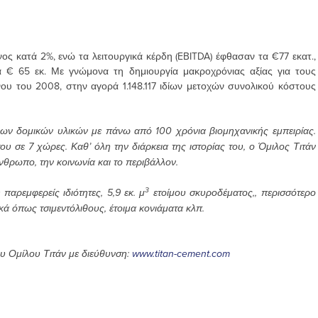
νος κατά 2%, ενώ τα λειτουργικά κέρδη (EBITDA) έφθασαν τα €77 εκατ.,
 € 65 εκ. Με γνώμονα τη δημιουργία μακροχρόνιας αξίας για τους
ου του 2008, στην αγορά 1.148.117 ιδίων μετοχών συνολικού κόστους
λων δομικών υλικών με πάνω από 100 χρόνια βιομηχανικής εμπειρίας.
υ σε 7 χώρες. Καθ’ όλη την διάρκεια της ιστορίας του, ο Όμιλος Τιτάν
νθρωπο, την κοινωνία και το περιβάλλον.
3
αρεμφερείς ιδιότητες, 5,9 εκ. μ
ετοίμου σκυροδέματος,, περισσότερο
ά όπως τσιμεντόλιθους, έτοιμα κονιάματα κλπ.
ου Ομίλου Τιτάν με διεύθυνση:
www
.
titan
-
cement
.
com