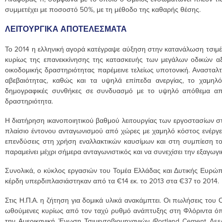
συμμετέχει με ποσοστό 50%, με τη μέθοδο της καθαρής θέσης.
ΛΕΙΤΟΥΡΓΙΚΑ ΑΠΟΤΕΛΕΣΜΑΤΑ
Το 2014 η ελληνική αγορά κατέγραψε αύξηση στην κατανάλωση τσιμέ
κυρίως της επανεκκίνησης της κατασκευής των μεγάλων οδικών αξ
οικοδομικής δραστηριότητας παρέμεινε τελείως υποτονική. Ανασταλτ
αβεβαιότητας, καθώς και τα υψηλά επίπεδα ανεργίας, το χαμηλό 
δημογραφικές συνθήκες σε συνδυασμό με το υψηλό απόθεμα απού
δραστηριότητα.
Η διατήρηση ικανοποιητικού βαθμού λειτουργίας των εργοστασίων στη
πλαίσιο έντονου ανταγωνισμού από χώρες με χαμηλό κόστος ενέργεια
επενδύσεις στη χρήση εναλλακτικών καυσίμων και στη συμπίεση του
παραμείνει μέχρι σήμερα ανταγωνιστικός και να συνεχίσει την εξαγωγ
Συνολικά, ο κύκλος εργασιών του Τομέα Ελλάδας και Δυτικής Ευρώπη
κέρδη υπερδιπλασιάστηκαν από τα €14 εκ. το 2013 στα €37 το 2014.
Στις Η.Π.Α. η ζήτηση για δομικά υλικά ανακάμπτει. Οι πωλήσεις το
ωθούμενες κυρίως από τον ταχύ ρυθμό ανάπτυξης στη Φλόριντα όπ
την Αμερικανική Ένωση Τσιμεντοβιομηχανιών (Portland Cement Asso