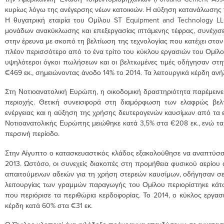
κυρίως λόγω της ανέγερσης νέων κατοικιών. Η αύξηση κατανάλωσης τ
Η θυγατρική εταιρία του Ομίλου ST Equipment and Technology LLC
μονάδων ανακύκλωσης και επεξεργασίας ιπτάμενης τέφρας, συνέχισε 
στην έρευνα με σκοπό τη βελτίωση της τεχνολογίας που κατέχει στον
πλέον περισσότερο από το ένα τρίτο του κύκλου εργασιών του Ομίλου
υψηλότεροι όγκοι πωλήσεων και οι βελτιωμένες τιμές οδήγησαν στην
€469 εκ., σημειώνοντας άνοδο 14% το 2014. Τα λειτουργικά κέρδη ανήλ
Στη Νοτιοανατολική Ευρώπη, η οικοδομική δραστηριότητα παρέμεινε
περιοχής. Θετική συνεισφορά στη διαμόρφωση των ελαφρώς βελτ
ενέργειας και η αύξηση της χρήσης δευτερογενών καυσίμων από τα ε
Νοτιοανατολικής Ευρώπης μειώθηκε κατά 3,5% στα €208 εκ., ενώ τα 
περσινή περίοδο.
Στην Αίγυπτο ο κατασκευαστικός κλάδος εξακολούθησε να αναπτύσσε
2013. Ωστόσο, οι συνεχείς διακοπές στη προμήθεια φυσικού αερίου
απαιτούμενων αδειών για τη χρήση στερεών καυσίμων, οδήγησαν σε
λειτουργίας των γραμμών παραγωγής του Ομίλου περιορίστηκε κάτ
που περιόρισε τα περιθώρια κερδοφορίας. Το 2014, ο κύκλος εργασι
κέρδη κατά 60% στα €31 εκ.