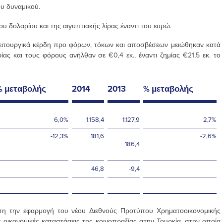
υ δυναμικού.
 δολαρίου και της αιγυπτιακής λίρας έναντι του ευρώ.
λειτουργικά κέρδη προ φόρων, τόκων και αποσβέσεων μειώθηκαν κατά
ς και τους φόρους ανήλθαν σε €0,4 εκ., έναντι ζημίας €21,5 εκ. το
% μεταβολής
2014
2013
% μεταβολής
6,0%
1.158,4
1.127,9
2,7%
-12,3%
181,6
-2,6%
186,4
46,8
-9,4
η την εφαρμογή του νέου Διεθνούς Προτύπου Χρηματοοικονομικής
οικονομικές καταστάσεις της κοινοπραξίας στην Τουρκία, στην οποία