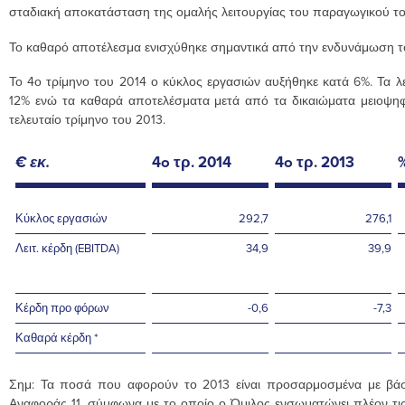
σταδιακή αποκατάσταση της ομαλής λειτουργίας του παραγωγικού το
Το καθαρό αποτέλεσμα ενισχύθηκε σημαντικά από την ενδυνάμωση του
Το 4ο τρίμηνο του 2014 ο κύκλος εργασιών αυξήθηκε κατά 6%. Τα 
12% ενώ τα καθαρά αποτελέσματα μετά από τα δικαιώματα μειοψηφία
τελευταίο τρίμηνο του 2013.
€
εκ.
4o τρ. 2014
4o τρ. 2013
Κύκλος εργασιών
292,7
276,1
Λειτ. κέρδη (EBITDA)
34,9
39,9
Κέρδη προ φόρων
-0,6
-7,3
Καθαρά κέρδη *
Σημ: Τα ποσά που αφορούν το 2013 είναι προσαρμοσμένα με βάσ
Αναφοράς 11, σύμφωνα με το οποίο ο Όμιλος ενσωματώνει πλέον τις 