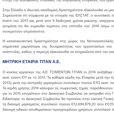
στόχο την εξασφάλιση, σταδιακά, της ενεργειακής επάρκειας των εργ
Στην Ελλάδα η ιδιωτική οικοδομική δραστηριότητα εξακολουθεί να μει
Σημειώνεται ότι σύμφωνα με τα στοιχεία της ΕΛΣΤΑΤ, ο συνολικός ό
έναντι του 2013 και, μετά από 9 διαδοχικά χρόνια μείωσης, ανέρχε
εκτιμάται ότι θα κυμανθεί περίπου στα επίπεδα του 2014 λόγω 
συνεχιστούν απρόσκοπτα.
Η κατασκευαστική δραστηριότητα στις χώρες της Νοτιοανατολικής
σημαντικά χαμηλότερα της δυναμικότητας των εργοστασίων του 
ανάπτυξης, καθώς η περιοχή εξακολουθεί να επηρεάζεται από την οι
ΜΗΤΡΙΚΗ ΕΤΑΙΡΙΑ ΤΙΤΑΝ Α.Ε.
Ο κύκλος εργασιών της Α.Ε. ΤΣΙΜΕΝΤΩΝ ΤΙΤΑΝ το 2014 αυξήθηκε κα
εκατ. έναντι €11 εκ. το 2013. Τα καθαρά κέρδη της Εταιρίας μετά την
2013), μετά την είσπραξη μερισμάτων συνολικού ποσού €112 εκατ. τα 
Τα κέρδη χρήσης 2014 κάλυψαν τις σωρευτικές ζημιές παρελθουσών χ
για το 2015 επιτρέπουν στο Διοικητικό Συμβούλιο να εισηγηθεί στη 
Ειδικότερα, το Διοικητικό Συμβούλιο θα προτείνει στην τακτική Γενι
τη διανομή μερίσματος συνολικού ποσού €12.694.879,20 ήτοι €0,15 
διανομή ειδικών αποθεματικών προηγουμένων χρήσεων, συνολικού πο