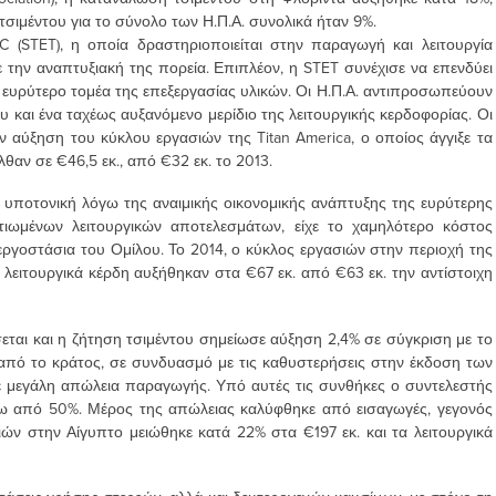
σιμέντου για το σύνολο των Η.Π.Α. συνολικά ήταν 9%.
 (STET), η οποία δραστηριοποιείται στην παραγωγή και λειτουργία
την αναπτυξιακή της πορεία. Επιπλέον, η STET συνέχισε να επενδύει
 ευρύτερο τομέα της επεξεργασίας υλικών. Οι Η.Π.Α. αντιπροσωπεύουν
 και ένα ταχέως αυξανόμενο μερίδιο της λειτουργικής κερδοφορίας. Οι
 αύξηση του κύκλου εργασιών της Titan America, ο οποίος άγγιξε τα
θαν σε €46,5 εκ., από €32 εκ. το 2013.
 υποτονική λόγω της αναιμικής οικονομικής ανάπτυξης της ευρύτερης
ιωμένων λειτουργικών αποτελεσμάτων, είχε το χαμηλότερο κόστος
ργοστάσια του Ομίλου. Το 2014, ο κύκλος εργασιών στην περιοχή της
λειτουργικά κέρδη αυξήθηκαν στα €67 εκ. από €63 εκ. την αντίστοιχη
ται και η ζήτηση τσιμέντου σημείωσε αύξηση 2,4% σε σύγκριση με το
 από το κράτος, σε συνδυασμό με τις καθυστερήσεις στην έκδοση των
 μεγάλη απώλεια παραγωγής. Υπό αυτές τις συνθήκες ο συντελεστής
ω από 50%. Μέρος της απώλειας καλύφθηκε από εισαγωγές, γεγονός
ών στην Αίγυπτο μειώθηκε κατά 22% στα €197 εκ. και τα λειτουργικά