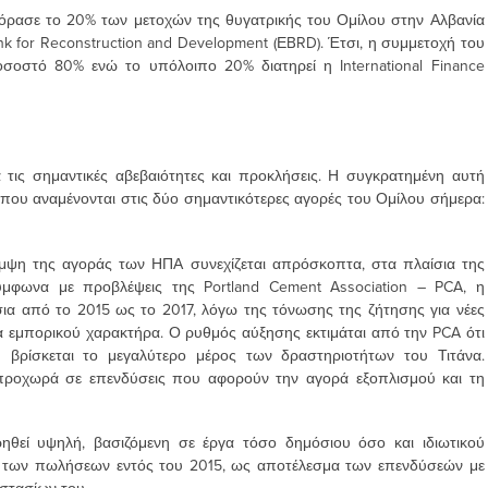
γόρασε το 20% των μετοχών της θυγατρικής του Ομίλου στην Αλβανία
for Reconstruction and Development (ΕBRD). Έτσι, η συμμετοχή του
σοστό 80% ενώ το υπόλοιπο 20% διατηρεί η International Finance
 τις σημαντικές αβεβαιότητες και προκλήσεις. Η συγκρατημένη αυτή
 που αναμένονται στις δύο σημαντικότερες αγορές του Ομίλου σήμερα:
μψη της αγοράς των ΗΠΑ συνεχίζεται απρόσκοπτα, στα πλαίσια της
ύμφωνα με προβλέψεις της Portland Cement Association – PCA, η
ια από το 2015 ως το 2017, λόγω της τόνωσης της ζήτησης για νέες
τα εμπορικού χαρακτήρα. Ο ρυθμός αύξησης εκτιμάται από την PCA ότι
υ βρίσκεται το μεγαλύτερο μέρος των δραστηριοτήτων του Τιτάνα.
 προχωρά σε επενδύσεις που αφορούν την αγορά εξοπλισμού και τη
ηθεί υψηλή, βασιζόμενη σε έργα τόσο δημόσιου όσο και ιδιωτικού
 των πωλήσεων εντός του 2015, ως αποτέλεσμα των επενδύσεών με