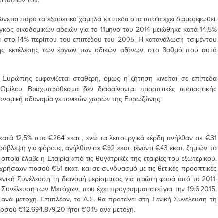
οστασίων του.
ώνεται παρά τα εξαιρετικά χαμηλά επίπεδα στα οποία έχει διαμορφωθεί.
γκος οικοδομικών αδειών για το 11μηνο του 2014 μειώθηκε κατά 14,5%
ται στο 14% περίπου του επιπέδου του 2005. Η κατανάλωση τσιμέντου
της εκτέλεσης των έργων των οδικών αξόνων, στο βαθμό που αυτά
 Ευρώπης εμφανίζεται σταθερή, όμως η ζήτηση κινείται σε επίπεδα
Ομίλου. Βραχυπρόθεσμα δεν διαφαίνονται προοπτικές ουσιαστικής
κονομική αδυναμία γειτονικών χωρών της Ευρωζώνης.
τά 12,5% στα €264 εκατ., ενώ τα λειτουργικά κέρδη ανήλθαν σε €31
 πρόβλεψη για φόρους, ανήλθαν σε €92 εκατ. (έναντι €43 εκατ. ζημιών το
οποία έλαβε η Εταιρία από τις θυγατρικές της εταιρίες του εξωτερικού.
ρήσεων ποσού €51 εκατ. και σε συνδυασμό με τις θετικές προοπτικές
Γενική Συνέλευση τη διανομή μερίσματος για πρώτη φορά από το 2011.
κή Συνέλευση των Μετόχων, που έχει προγραμματιστεί για την 19.6.2015,
ανά μετοχή. Επιπλέον, το Δ.Σ. θα προτείνει στη Γενική Συνέλευση τη
σού €12.694.879,20 ήτοι €0,15 ανά μετοχή.