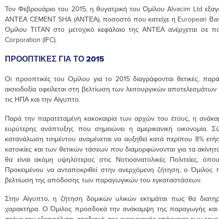
Τον Φεβρουάριο του 2015, η θυγατρική του Ομίλου Alvacim Ltd εξα
AΝΤΕΑ CEMENT SHA (ΑΝΤΕΑ), ποσοστό που κατείχε η European Bank 
Ομίλου ΤΙΤΑΝ στο μετοχικό κεφάλαιο της ΑΝΤΕΑ ανέρχεται σε πο
Corporation (IFC).
ΠΡΟΟΠΤΙΚΕΣ ΓΙΑ ΤΟ 2015
Οι προοπτικές του Ομίλου για το 2015 διαγράφονται θετικές, παρά
αισιοδοξία οφείλεται στη βελτίωση των λειτουργικών αποτελεσμάτων
τις ΗΠΑ και την Αίγυπτο.
Παρά την παρατεταμένη κακοκαιρία των αρχών του έτους, η ανάκα
ευρύτερης ανάπτυξης που σημειώνει η αμερικανική οικονομία. Σ
κατανάλωση τσιμέντου αναμένεται να αυξηθεί κατά περίπου 8% ετήσ
κατοικίες και των θετικών τάσεων που διαμορφώνονται για τα ακίνη
θα είναι ακόμη υψηλότερος στις Νοτιοανατολικές Πολιτείες, όπο
Προκειμένου να ανταποκριθεί στην ανερχόμενη ζήτηση, ο Όμιλος
βελτίωση της απόδοσης των παραγωγικών του εγκαταστάσεων.
Στην Αίγυπτο, η ζήτηση δομικών υλικών εκτιμάται πως θα διατηρ
χαρακτήρα. Ο Όμιλος προσδοκά την ανάκαμψη της παραγωγής και