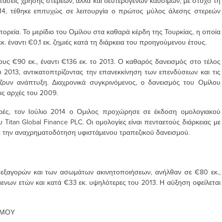
άσεις χρήσης στερεών, αλλά και δευτερογενών καυσίμων, με στόχο τη
014, τέθηκε επιτυχώς σε λειτουργία ο πρώτος μύλος άλεσης στερεών
πορεία. Το μερίδιο του Ομίλου στα καθαρά κέρδη της Τουρκίας, η οποία
. έναντι €0,1 εκ. ζημιές κατά τη διάρκεια του προηγούμενου έτους.
υς €90 εκ., έναντι €136 εκ. το 2013. Ο καθαρός δανεισμός στο τέλος
 2013, αντικατοπτρίζοντας την επανεκκίνηση των επενδύσεων και τις
ουν ανάπτυξη. Διαχρονικά συγκρινόμενος, ο δανεισμός του Ομίλου
ις αρχές του 2009.
ρές, τον Ιούλιο 2014 ο Ομιλος προχώρησε σε έκδοση ομολογιακού
Titan Global Finance PLC. Οι ομολογίες είναι πενταετούς διάρκειας με
ια την αναχρηματοδότηση υφιστάμενου τραπεζικού δανεισμού.
 εξαγορών και των ασωμάτων ακινητοποιήσεων, ανήλθαν σε €80 εκ.,
ων ετών και κατά €33 εκ. υψηλότερες του 2013. Η αύξηση οφείλεται
ΣΜΟΥ