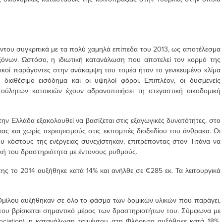
ντου συγκριτικά με τα πολύ χαμηλά επίπεδα του 2013, ως αποτέλεσμα
όνων. Ωστόσο, η ιδιωτική κατανάλωση που αποτελεί τον κορμό της
ικοί παράγοντες στην ανάκαμψη του τομέα ήταν το γενικευμένο κλίμα
διαθέσιμο εισόδημα και οι υψηλοί φόροι. Επιπλέον, οι δυσμενείς
λητων κατοικιών έχουν αδρανοποιήσει τη στεγαστική οικοδομική
ν Ελλάδα εξακολουθεί να βασίζεται στις εξαγωγικές δυνατότητες, στο
ς και χωρίς περιορισμούς στις εκπομπές διοξειδίου του άνθρακα. Οι
 κόστους της ενέργειας συνεχίστηκαν, επιτρέποντας στον Τιτάνα να
ική του δραστηριότητα με έντονους ρυθμούς.
ς το 2014 αυξήθηκε κατά 14% και ανήλθε σε €285 εκ. Τα λειτουργικά
υ Ομίλου αυξήθηκαν σε όλο το φάσμα των δομικών υλικών που παράγει,
ου βρίσκεται σημαντικό μέρος των δραστηριοτήτων του. Σύμφωνα με
ciation), η κατανάλωση τσιμέντου στη Φλόριντα αυξήθηκε κατά 18%,