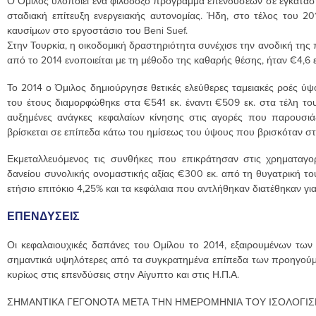
Ο Όμιλος υλοποιεί ένα φιλόδοξο πρόγραμμα επενδύσεων σε εγκαταστ
σταδιακή επίτευξη ενεργειακής αυτονομίας. Ήδη, στο τέλος του 2
καυσίμων στο εργοστάσιο του Beni Suef.
Στην Τουρκία, η οικοδομική δραστηριότητα συνέχισε την ανοδική της 
από το 2014 ενοποιείται με τη μέθοδο της καθαρής θέσης, ήταν €4,6 εκ
Το 2014 ο Όμιλος δημιούργησε θετικές ελεύθερες ταμειακές ροές ύψο
του έτους διαμορφώθηκε στα €541 εκ. έναντι €509 εκ. στα τέλη του
αυξημένες ανάγκες κεφαλαίων κίνησης στις αγορές που παρουσιάζ
βρίσκεται σε επίπεδα κάτω του ημίσεως του ύψους που βρισκόταν στ
Εκμεταλλευόμενος τις συνθήκες που επικράτησαν στις χρηματαγο
δανείου συνολικής ονομαστικής αξίας €300 εκ. από τη θυγατρική του 
ετήσιο επιτόκιο 4,25% και τα κεφάλαια που αντλήθηκαν διατέθηκαν γ
ΕΠΕΝΔΥΣΕΙΣ
Οι κεφαλαιουχικές δαπάνες του Ομίλου το 2014, εξαιρουμένων των
σημαντικά υψηλότερες από τα συγκρατημένα επίπεδα των προηγούμεν
κυρίως στις επενδύσεις στην Αίγυπτο και στις Η.Π.Α.
ΣΗΜΑΝΤΙΚΑ ΓΕΓΟΝΟΤΑ ΜΕΤΑ ΤΗΝ ΗΜΕΡΟΜΗΝΙΑ ΤΟΥ ΙΣΟΛΟΓΙ