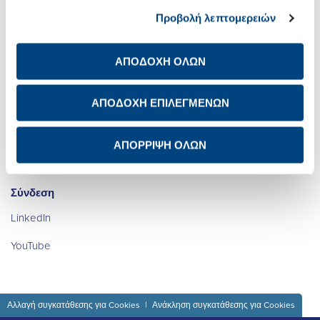
Προβολή λεπτομερειών
Επενδυτικές Σχέσεις
Ψηφιακός
Μετασχηματισμός
Βιώσιμη Ανάπτυξη
ΑΠΟΔΟΧΗ ΟΛΩΝ
Καριέρα
Newsroom
Ενημέρωση προστασίας
ΑΠΟΔΟΧΗ ΕΠΙΛΕΓΜΕΝΩΝ
προσωπικών δεδομένων
των μετόχων
Επικοινωνία IR
ΑΠΟΡΡΙΨΗ ΟΛΩΝ
Avis de confidentialité à
Διεθνής Παρουσία
l’attention des actionnaires
Σύνδεση
LinkedIn
YouTube
Αλλαγή συγκατάθεσης για Cookies
Ανάκληση συγκατάθεσης για Cookies