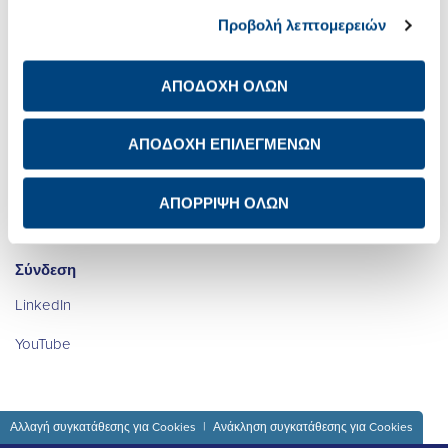
Προβολή λεπτομερειών
Επενδυτικές Σχέσεις
Ψηφιακός
Μετασχηματισμός
Βιώσιμη Ανάπτυξη
ΑΠΟΔΟΧΗ ΟΛΩΝ
Καριέρα
Newsroom
Ενημέρωση προστασίας
ΑΠΟΔΟΧΗ ΕΠΙΛΕΓΜΕΝΩΝ
προσωπικών δεδομένων
των μετόχων
Επικοινωνία IR
ΑΠΟΡΡΙΨΗ ΟΛΩΝ
Avis de confidentialité à
Διεθνής Παρουσία
l’attention des actionnaires
Σύνδεση
LinkedIn
YouTube
Αλλαγή συγκατάθεσης για Cookies
Ανάκληση συγκατάθεσης για Cookies