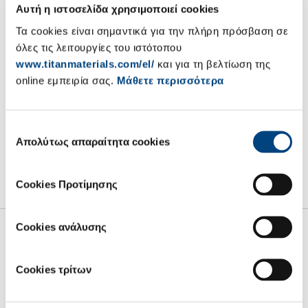
Αυτή η ιστοσελίδα χρησιμοποιεί cookies
H A.E. ΤΣΙΜΕΝΤΩΝ ΤΙΤΑΝ, ανακοινώνει ότι στις 15.11.2016
Τα cookies είναι σημαντικά για την πλήρη πρόσβαση σε
προέβη σε αγορά, μέσω της Alpha Finance, 918 προνομιούχων
όλες τις λειτουργίες του ιστότοπου
ιδίων μετοχών, με μέση τιμή κτήσης ανά μετοχή 12,94 και
www.titanmaterials.com/el/
και για τη βελτίωση της
συνολική αξία συναλλαγής ευρώ 11.877,64, σε εκτέλεση της από
online εμπειρία σας.
Μάθετε περισσότερα
17.6.2016 απόφασης της Τακτικής Γενικής Συνέλευσης των
Μετόχων, της από 17.6.2016 απόφασης του Διοικητικού
Συμβουλίου και κατ’ εφαρμογή του άρθρου 16 παρ. 1 του Κ.Ν.
2190/1920.
Επιλογή
Απολύτως απαραίτητα cookies
συγκατάθεσης
16.11.2016
Cookies Προτίμησης
Cookies ανάλυσης
Cookies τρίτων
Σχετικά με εμάς
Net Zero