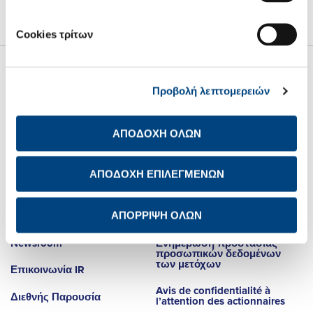
Cookies τρίτων
Προβολή λεπτομερειών
ΑΠΟΔΟΧΗ ΟΛΩΝ
Σχετικά με εμάς
Net Zero
Επενδυτικές Σχέσεις
Ψηφιακός
ΑΠΟΔΟΧΗ ΕΠΙΛΕΓΜΕΝΩΝ
Μετασχηματισμός
Βιώσιμη Ανάπτυξη
Καριέρα
ΑΠΟΡΡΙΨΗ ΟΛΩΝ
Newsroom
Ενημέρωση προστασίας
προσωπικών δεδομένων
των μετόχων
Επικοινωνία IR
Avis de confidentialité à
Διεθνής Παρουσία
l’attention des actionnaires