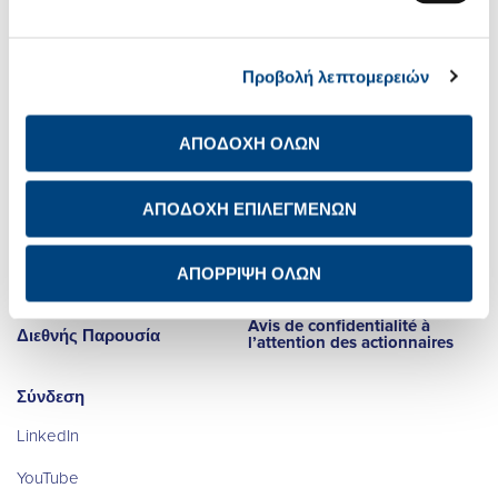
Προβολή λεπτομερειών
Σχετικά με εμάς
Net Zero
Επενδυτικές Σχέσεις
Ψηφιακός
ΑΠΟΔΟΧΗ ΟΛΩΝ
Μετασχηματισμός
Βιώσιμη Ανάπτυξη
Καριέρα
ΑΠΟΔΟΧΗ ΕΠΙΛΕΓΜΕΝΩΝ
Newsroom
Ενημέρωση προστασίας
προσωπικών δεδομένων
ΑΠΟΡΡΙΨΗ ΟΛΩΝ
των μετόχων
Επικοινωνία IR
Avis de confidentialité à
Διεθνής Παρουσία
l’attention des actionnaires
Σύνδεση
LinkedIn
YouTube