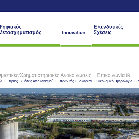
Ψηφιακός
Επενδυτικές
Μετασχηματισμός
Innovation
Σχέσεις
μιστικές/Χρηματιστηριακές Ανακοινώσεις
|
Επικοινωνία IR
ία
|
Ετήσιες Εκθέσεις Απολογισμού
|
Επενδυτές Ομολογιών
|
Οικονομικό Ημερολόγιο
|
I