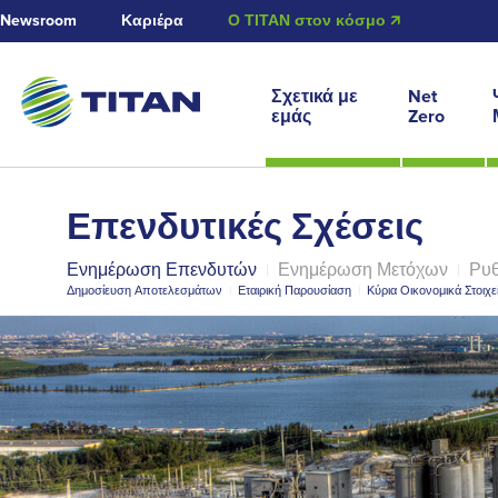
Newsroom
Καριέρα
Ο ΤΙΤΑΝ στον κόσμο 🡭
Σχετικά με
Net
εμάς
Zero
Επενδυτικές Σχέσεις
Ενημέρωση Επενδυτών
|
Ενημέρωση Μετόχων
|
Ρυθ
Δημοσίευση Αποτελεσμάτων
|
Εταιρική Παρουσίαση
|
Κύρια Οικονομικά Στοιχε