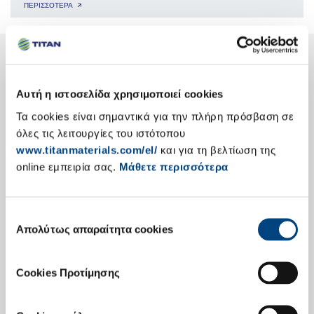
ΠΕΡΙΣΣΟΤΕΡΑ 🡭
Ο Όμιλος TITAN με μια ματιά
δειτε τη διεθνη μας παρουσια 🡭
Αυτή η ιστοσελίδα χρησιμοποιεί cookies
Τα cookies είναι σημαντικά για την πλήρη πρόσβαση σε
όλες τις λειτουργίες του ιστότοπου
www.titanmaterials.com/el/
και για τη βελτίωση της
online εμπειρία σας.
Μάθετε περισσότερα
Επιλογή
Ενημέρωση Επενδυτών
Απολύτως απαραίτητα cookies
συγκατάθεσης
Δημοσίευση Αποτελεσμάτων
Cookies Προτίμησης
Εταιρική Παρουσίαση
Κύρια Οικονομικά Στοιχεία
Ετήσιες Εκθέσεις Απολογισμού
Επενδυτές Ομολογιών