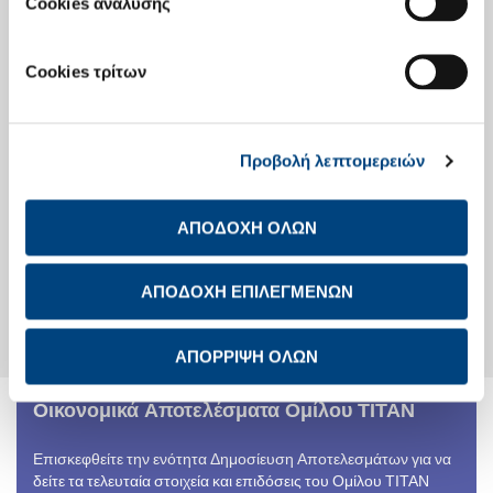
Cookies ανάλυσης
Οικονομικό Ημερολόγιο
Investor Day
Cookies τρίτων
Ενημέρωση Μετόχων
Προβολή λεπτομερειών
Στοιχεία Μετοχής
Μετοχική Σύνθεση
Γενικές Συνελεύσεις Μετόχων
ΑΠΟΔΟΧΗ ΟΛΩΝ
Διανομές στους μετόχους
Υπολογισμός Απόδοσης
Μετοχής
Αναλυτές
ΑΠΟΔΟΧΗ ΕΠΙΛΕΓΜΕΝΩΝ
Εταιρικές Πράξεις
Μετοχικό Κεφάλαιο
Παραλαβή αξιών από το ΤΠΔ
ΑΠΟΡΡΙΨΗ ΟΛΩΝ
Οικονομικά Αποτελέσματα Ομίλου ΤΙΤΑΝ
Επισκεφθείτε την ενότητα Δημοσίευση Αποτελεσμάτων για να
δείτε τα τελευταία στοιχεία και επιδόσεις του Ομίλου ΤΙΤΑΝ