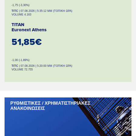
-1,75 (-3,30%)
TITC
| 07.08.2026 | 5:35:12 ΜΜ (ΤΟΠΙΚΗ ΩΡΑ)
VOLUME 4.163
TITAN
Euronext Athens
51,85€
-1,00 (-1,89%)
TITC
| 07.08.2026 | 5:20:00 ΜΜ (ΤΟΠΙΚΗ ΩΡΑ)
VOLUME 72.755
ΡΥΘΜΙΣΤΙΚΕΣ / ΧΡΗΜΑΤΙΣΤΗΡΙΑΚΕΣ
ΑΝΑΚΟΙΝΩΣΕΙΣ