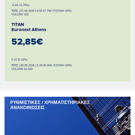
-0,40 (-0,76%)
TITC
| 07.08.2026 | 9:05:57 ΠΜ (ΤΟΠΙΚΗ ΩΡΑ)
VOLUME 425
TITAN
Euronext Athens
52,85€
0,10 (0,19%)
TITC
| 06.08.2026 | 5:20:00 ΜΜ (ΤΟΠΙΚΗ ΩΡΑ)
VOLUME 64.603
ΡΥΘΜΙΣΤΙΚΕΣ / ΧΡΗΜΑΤΙΣΤΗΡΙΑΚΕΣ
ΑΝΑΚΟΙΝΩΣΕΙΣ