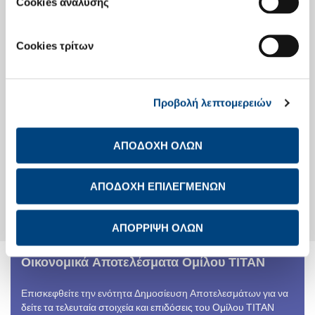
Cookies ανάλυσης
Οικονομικό Ημερολόγιο
Investor Day
Cookies τρίτων
Ενημέρωση Μετόχων
Προβολή λεπτομερειών
Στοιχεία Μετοχής
Μετοχική Σύνθεση
Γενικές Συνελεύσεις Μετόχων
ΑΠΟΔΟΧΗ ΟΛΩΝ
Διανομές στους μετόχους
Υπολογισμός Απόδοσης
Μετοχής
Αναλυτές
ΑΠΟΔΟΧΗ ΕΠΙΛΕΓΜΕΝΩΝ
Εταιρικές Πράξεις
Μετοχικό Κεφάλαιο
Παραλαβή αξιών από το ΤΠΔ
ΑΠΟΡΡΙΨΗ ΟΛΩΝ
Οικονομικά Αποτελέσματα Ομίλου ΤΙΤΑΝ
Επισκεφθείτε την ενότητα Δημοσίευση Αποτελεσμάτων για να
δείτε τα τελευταία στοιχεία και επιδόσεις του Ομίλου ΤΙΤΑΝ