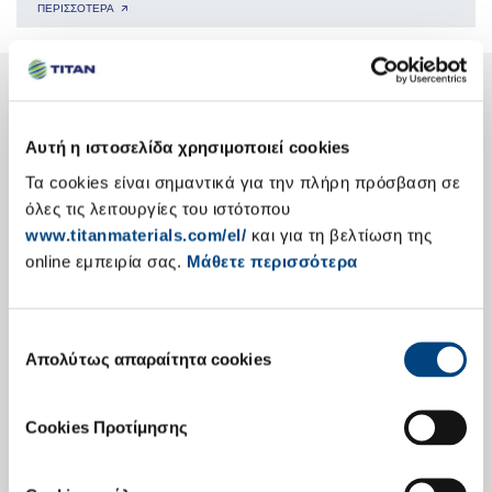
ΠΕΡΙΣΣΟΤΕΡΑ 🡭
Ο Όμιλος TITAN με μια ματιά
δειτε τη διεθνη μας παρουσια 🡭
Αυτή η ιστοσελίδα χρησιμοποιεί cookies
Τα cookies είναι σημαντικά για την πλήρη πρόσβαση σε
όλες τις λειτουργίες του ιστότοπου
www.titanmaterials.com/el/
και για τη βελτίωση της
online εμπειρία σας.
Μάθετε περισσότερα
Επιλογή
Ενημέρωση Επενδυτών
Απολύτως απαραίτητα cookies
συγκατάθεσης
Δημοσίευση Αποτελεσμάτων
Cookies Προτίμησης
Εταιρική Παρουσίαση
Κύρια Οικονομικά Στοιχεία
Ετήσιες Εκθέσεις Απολογισμού
Επενδυτές Ομολογιών