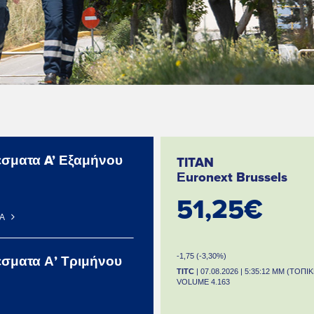
σματα A’ Εξαμήνου
TITAN
Εuronext Brussels
51,25€
ΡΑ
-1,75 (-3,30%)
σματα Α’ Τριμήνου
TITC
| 07.08.2026 | 5:35:12 ΜΜ (ΤΟΠΙ
VOLUME 4.163