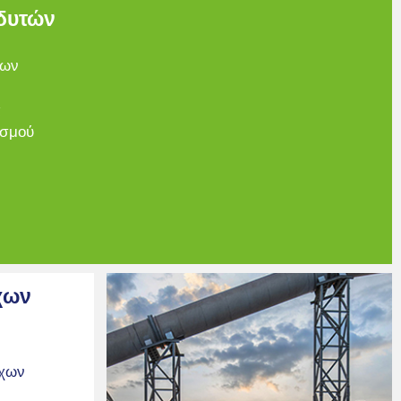
δυτών
των
α
ισμού
χων
όχων