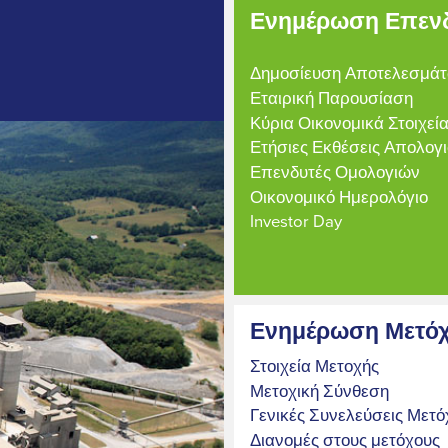
Ενημέρωση Επεν
Δημοσίευση Αποτελεσμά
Εταιρική Παρουσίαση
Κύρια Οικονομικά Στοιχεί
Ετήσιες Εκθέσεις Απολογ
Επενδυτές Ομολογιών
Οικονομικό Ημερολόγιο
Investor Day
Ενημέρωση Μετό
Στοιχεία Μετοχής
Μετοχική Σύνθεση
Γενικές Συνελεύσεις Μετ
Διανομές στους μετόχους