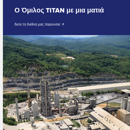
Ο Όμιλος TITAN με μια ματιά
δειτε τη διεθνη μας παρουσια 🡭