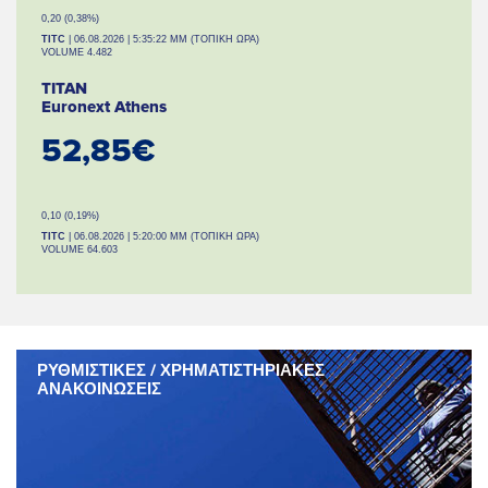
0,20 (0,38%)
TITC
| 06.08.2026 | 5:35:22 ΜΜ (ΤΟΠΙΚΗ ΩΡΑ)
VOLUME 4.482
TITAN
Euronext Athens
52,85€
0,10 (0,19%)
TITC
| 06.08.2026 | 5:20:00 ΜΜ (ΤΟΠΙΚΗ ΩΡΑ)
VOLUME 64.603
ΡΥΘΜΙΣΤΙΚΕΣ / ΧΡΗΜΑΤΙΣΤΗΡΙΑΚΕΣ
ΑΝΑΚΟΙΝΩΣΕΙΣ