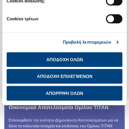
Cookies ανάλυσης
Οικονομικό Ημερολόγιο
Investor Day
Cookies τρίτων
Ενημέρωση Μετόχων
Προβολή λεπτομερειών
Στοιχεία Μετοχής
Μετοχική Σύνθεση
Γενικές Συνελεύσεις Μετόχων
ΑΠΟΔΟΧΗ ΟΛΩΝ
Διανομές στους μετόχους
Υπολογισμός Απόδοσης
Μετοχής
Αναλυτές
ΑΠΟΔΟΧΗ ΕΠΙΛΕΓΜΕΝΩΝ
Εταιρικές Πράξεις
Μετοχικό Κεφάλαιο
Παραλαβή αξιών από το ΤΠΔ
ΑΠΟΡΡΙΨΗ ΟΛΩΝ
Οικονομικά Αποτελέσματα Ομίλου ΤΙΤΑΝ
Επισκεφθείτε την ενότητα Δημοσίευση Αποτελεσμάτων για να
δείτε τα τελευταία στοιχεία και επιδόσεις του Ομίλου ΤΙΤΑΝ