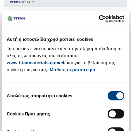
ΠΕΡΙΣΣΟΤΕΡΑ 🡭
Ο Όμιλος TITAN με μια ματιά
δειτε τη διεθνη μας παρουσια 🡭
Αυτή η ιστοσελίδα χρησιμοποιεί cookies
Τα cookies είναι σημαντικά για την πλήρη πρόσβαση σε
όλες τις λειτουργίες του ιστότοπου
www.titanmaterials.com/el/
και για τη βελτίωση της
online εμπειρία σας.
Μάθετε περισσότερα
Επιλογή
Ενημέρωση Επενδυτών
Απολύτως απαραίτητα cookies
συγκατάθεσης
Δημοσίευση Αποτελεσμάτων
Cookies Προτίμησης
Εταιρική Παρουσίαση
Κύρια Οικονομικά Στοιχεία
Ετήσιες Εκθέσεις Απολογισμού
Επενδυτές Ομολογιών