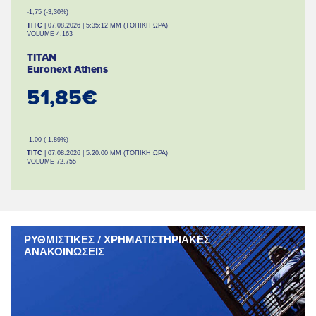
-1,75 (-3,30%)
TITC
| 07.08.2026 | 5:35:12 ΜΜ (ΤΟΠΙΚΗ ΩΡΑ)
VOLUME 4.163
TITAN
Euronext Athens
51,85€
-1,00 (-1,89%)
TITC
| 07.08.2026 | 5:20:00 ΜΜ (ΤΟΠΙΚΗ ΩΡΑ)
VOLUME 72.755
ΡΥΘΜΙΣΤΙΚΕΣ / ΧΡΗΜΑΤΙΣΤΗΡΙΑΚΕΣ
ΑΝΑΚΟΙΝΩΣΕΙΣ