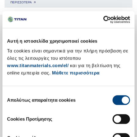
ΠΕΡΙΣΣΟΤΕΡΑ 🡭
Ο Όμιλος TITAN με μια ματιά
δειτε τη διεθνη μας παρουσια 🡭
Αυτή η ιστοσελίδα χρησιμοποιεί cookies
Τα cookies είναι σημαντικά για την πλήρη πρόσβαση σε
όλες τις λειτουργίες του ιστότοπου
www.titanmaterials.com/el/
και για τη βελτίωση της
online εμπειρία σας.
Μάθετε περισσότερα
Επιλογή
Ενημέρωση Επενδυτών
Απολύτως απαραίτητα cookies
συγκατάθεσης
Δημοσίευση Αποτελεσμάτων
Cookies Προτίμησης
Εταιρική Παρουσίαση
Κύρια Οικονομικά Στοιχεία
Ετήσιες Εκθέσεις Απολογισμού
Επενδυτές Ομολογιών