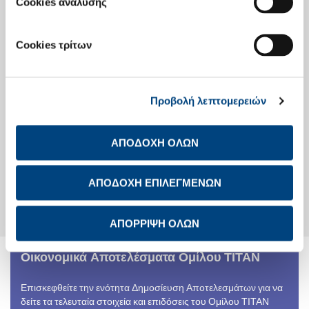
Cookies ανάλυσης
Οικονομικό Ημερολόγιο
Investor Day
Cookies τρίτων
Ενημέρωση Μετόχων
Προβολή λεπτομερειών
Στοιχεία Μετοχής
Μετοχική Σύνθεση
Γενικές Συνελεύσεις Μετόχων
ΑΠΟΔΟΧΗ ΟΛΩΝ
Διανομές στους μετόχους
Υπολογισμός Απόδοσης
Μετοχής
Αναλυτές
ΑΠΟΔΟΧΗ ΕΠΙΛΕΓΜΕΝΩΝ
Εταιρικές Πράξεις
Μετοχικό Κεφάλαιο
Παραλαβή αξιών από το ΤΠΔ
ΑΠΟΡΡΙΨΗ ΟΛΩΝ
Οικονομικά Αποτελέσματα Ομίλου ΤΙΤΑΝ
Επισκεφθείτε την ενότητα Δημοσίευση Αποτελεσμάτων για να
δείτε τα τελευταία στοιχεία και επιδόσεις του Ομίλου ΤΙΤΑΝ